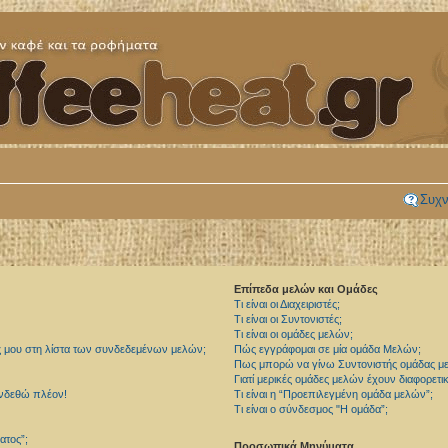
Συχν
Επίπεδα μελών και Ομάδες
Τι είναι οι Διαχειριστές;
Τι είναι οι Συντονιστές;
Τι είναι οι ομάδες μελών;
ς μου στη λίστα των συνδεδεμένων μελών;
Πώς εγγράφομαι σε μία ομάδα Μελών;
Πως μπορώ να γίνω Συντονιστής ομάδας μ
Γιατί μερικές ομάδες μελών έχουν διαφορετ
υνδεθώ πλέον!
Τι είναι η “Προεπιλεγμένη ομάδα μελών”;
Τι είναι ο σύνδεσμος "Η ομάδα”;
ατος”;
Προσωπικά Μηνύματα