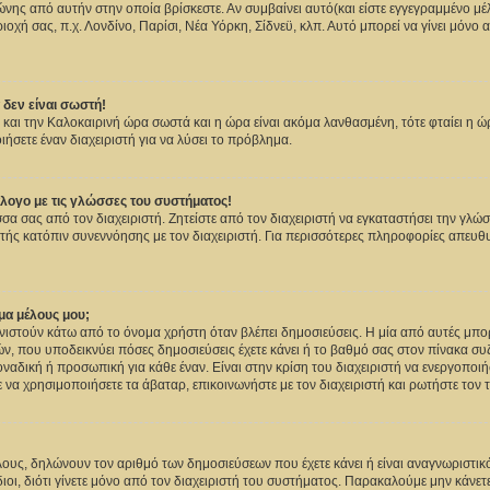
ώνης από αυτήν στην οποία βρίσκεστε. Αν συμβαίνει αυτό(και είστε εγγεγραμμένο μέλ
ριοχή σας, π.χ. Λονδίνο, Παρίσι, Νέα Υόρκη, Σίδνεϋ, κλπ. Αυτό μπορεί να γίνει μόνο
 δεν είναι σωστή!
η και την Καλοκαιρινή ώρα σωστά και η ώρα είναι ακόμα λανθασμένη, τότε φταίει η 
ήσετε έναν διαχειριστή για να λύσει το πρόβλημα.
λογο με τις γλώσσες του συστήματος!
σσα σας από τον διαχειριστή. Ζητείστε από τον διαχειριστή να εγκαταστήσει την γλώσ
τής κατόπιν συνεννόησης με τον διαχειριστή. Για περισσότερες πληροφορίες απευθυ
μα μέλους μου;
στούν κάτω από το όνομα χρήστη όταν βλέπει δημοσιεύσεις. Η μία από αυτές μπορεί
ών, που υποδεικνύει πόσες δημοσιεύσεις έχετε κάνει ή το βαθμό σας στον πίνακα σ
οναδική ή προσωπική για κάθε έναν. Είναι στην κρίση του διαχειριστή να ενεργοποιήσ
ε να χρησιμοποιήσετε τα άβαταρ, επικοινωνήστε με τον διαχειριστή και ρωτήστε τον τ
υς, δηλώνουν τον αριθμό των δημοσιεύσεων που έχετε κάνει ή είναι αναγνωριστικό ε
ίδιοι, διότι γίνετε μόνο από τον διαχειριστή του συστήματος. Παρακαλούμε μην κάνε