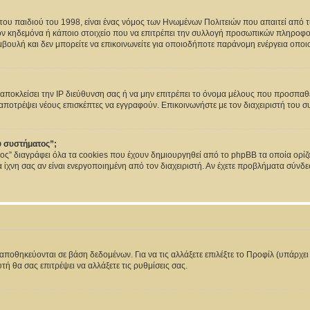
του παιδιού του 1998, είναι ένας νόμος των Ηνωμένων Πολιτειών που απαιτεί από 
τον κηδεμόνα ή κάποιο στοιχείο που να επιτρέπει την συλλογή προσωπικών πληροφ
μβουλή και δεν μπορείτε να επικοινωνείτε για οποιοδήποτε παράνομη ενέργεια οπο
ι αποκλείσει την IP διεύθυνση σας ή να μην επιτρέπει το όνομα μέλους που προσπαθε
α αποτρέψει νέους επισκέπτες να εγγραφούν. Επικοινωνήστε με τον διαχειριστή του 
υ συστήματος”;
ος” διαγράφει όλα τα cookies που έχουν δημιουργηθεί από το phpBB τα οποία ορίζο
α ίχνη σας αν είναι ενεργοποιημένη από τον διαχειριστή. Αν έχετε προβλήματα σύν
ς αποθηκεύονται σε βάση δεδομένων. Για να τις αλλάξετε επιλέξτε το Προφίλ (υπάρχ
τή θα σας επιτρέψει να αλλάξετε τις ρυθμίσεις σας.