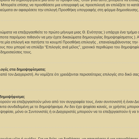
ρώτα να δημιουργήσετε μια από το προφίλ σας. Όταν γίνει αυτό, μπορείτε να επιλέξ
Μπορείτε επίσης να προσθέσετε μια υπογραφή ως προεπιλογή αν επιλέξετε το κατάλ
σιεύματα αν αφαιρέσετε την επιλογή Προσθήκη υπογραφής στη φόρμα δημοσίευσης.
καιώματα να επεξεργασθείτε το πρώτο μήνυμα μιας Θ. Ενότητας ) υπάρχει ένα τμήμα
ίποτα παρόμοιο πιθανόν να μην έχετε δικαιώματα δημιουργίας δημοψηφίσματος ).
ε μία επιλογή και πατήστε το κουμπί Προσθήκη επιλογής , επαναλαμβάνοντας την δι
ους που μπορεί να επιλέξει “Επιλογές ανά μέλος”, χρονικό περιθώριο του δημοψηφίσμ
 δημοσιεύσεις τους.
λογές στα δημοψηφίσματα;
 από τον Διαχειριστή. Αν νομίζετε ότι χρειάζονται περισσότερες επιλογές στο δικό σ
 δημοψήφισμα;
ούν να επεξεργαστούν μόνο από τον συγγραφέα τους, έναν συντονιστή ή έναν Διαχ
πάντα συνδεδεμένη με το δημοψήφισμα. Αν δεν έχει ψηφίσει κανείς, οι χρήστες μπο
ψηφίσει, μόνο οι Συντονιστές ή οι Διαχειριστές μπορούν να το επεξεργαστούν ή να