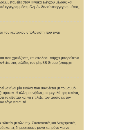
ος), μεταβείτε στον Πίνακα ελέγχου μέλους και
 από εγγεγραμμένα μέλη. Αν δεν είστε εγγεγραμμένος,
ώρα του κεντρικού υπολογιστή που είναι
σα που χρειάζεστε, και εάν δεν υπάρχει μπορείτε να
νθείτε στις σελίδες του phpBB Group (υπάρχει
 να είναι μία εικόνα που συνδέεται με το βαθμό
υζητήσεων. Η άλλη, συνήθως μια μεγαλύτερη εικόνα,
ει τα άβαταρ και να επιλέξει τον τρόπο με τον
ον λόγο για αυτό.
ιδικών μελών, π.χ. Συντονιστές και Διαχειριστές.
τε άσκοπες δημοσιεύσεις μόνο και μόνο για να