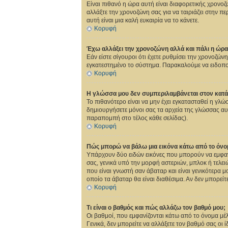
Είναι πιθανό η ώρα αυτή είναι διαφορετικής χρονοζ
αλλάξτε την χρονοζώνη σας για να ταιριάζει στην πε
αυτή είναι μια καλή ευκαιρία να το κάνετε.
Κορυφή
Έχω αλλάξει την χρονοζώνη αλλά και πάλι η ώρα
Εάν είστε σίγουροι ότι έχετε ρυθμίσει την χρονοζών
εγκατεστημένο το σύστημα. Παρακαλούμε να ειδοποι
Κορυφή
Η γλώσσα μου δεν συμπεριλαμβάνεται στον κατά
Το πιθανότερο είναι να μην έχει εγκατασταθεί η γλώ
δημιουργήσετε μόνοι σας τα αρχεία της γλώσσας αυ
παραπομπή στο τέλος κάθε σελίδας).
Κορυφή
Πώς μπορώ να βάλω μια εικόνα κάτω από το όνο
Υπάρχουν δύο ειδών εικόνες που μπορούν να εμφανι
σας, γενικά υπό την μορφή αστεριών, μπλοκ ή τελει
που είναι γνωστή σαν άβαταρ και είναι γενικότερα μ
οποίο τα άβαταρ θα είναι διαθέσιμα. Αν δεν μπορείτ
Κορυφή
Τι είναι ο βαθμός και πώς αλλάζω τον βαθμό μου;
Οι βαθμοί, που εμφανίζονται κάτω από το όνομα μέλο
Γενικά, δεν μπορείτε να αλλάξετε τον βαθμό σας οι 