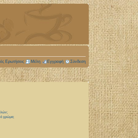
ές Ερωτήσεις
Μέλη
Εγγραφή
Σύνδεση
ελών;
ικό χρώμα;