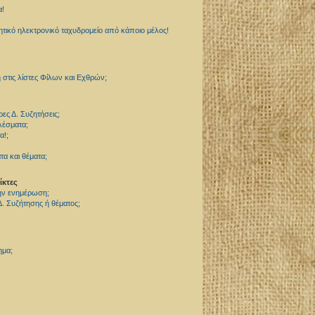
α!
ικό ηλεκτρονικό ταχυδρομείο από κάποιο μέλος!
τις λίστες Φίλων και Εχθρών;
ς Δ. Συζητήσεις;
λέσματα;
α!;
α και θέματα;
ίκτες
την ενημέρωση;
. Συζήτησης ή θέματος;
ημα;
;
;