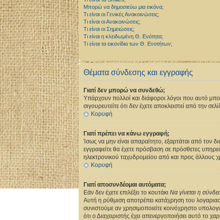
Μπορώ να δημοσιεύω μια εικόνα;
Τι είναι οι Γενικές Ανακοινώσεις;
Τι είναι οι Ανακοινώσεις;
Τι είναι οι Σημειώσεις;
Τι είναι η κλειδωμένη Θ. Ενότητα;
Τι είναι τα εικονίδια των Θ. Ενοτήτων;
Θέματα σύνδεσης και εγγραφής
Γιατί δεν μπορώ να συνδεθώ;
Υπάρχουν πολλοί και διάφοροι λόγοι που αυτό μπορεί
σιγουρευτείτε ότι δεν έχετε αποκλειστεί από την σελί
Κορυφή
Γιατί πρέπει να κάνω εγγραφή;
Ίσως να μην είναι απαραίτητο, εξαρτάται από τον δ
εγγραφείτε θα έχετε πρόσβαση σε πρόσθετες υπηρεσ
ηλεκτρονικού ταχυδρομείου από και προς άλλους χρ
Κορυφή
Γιατί αποσυνδέομαι αυτόματα;
Εάν δεν έχετε επιλέξει το κουτάκι
Να γίνεται η σύνδ
Αυτή η ρύθμιση αποτρέπει κατάχρηση του λογαριασμ
συνιστούμε αν χρησιμοποιείτε κοινόχρηστο υπολογιστ
ότι ο Διαχειριστής έχει απενεργοποιήσει αυτό το χαρ