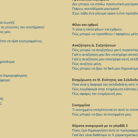
Δεν μπορώ να στείλω προσωπικά μηνύματ
Παίρνω ανεπιθύμητα μηνύματα!
Έχω λάβει ένα μήνυμα spam ή ένα προσβλητ
αι σωστή!
Φίλοι και εχθροί
τις γλώσσες του συστήματος!
Τι είναι η λίστα φίλων και εχθρών;
υς μου;
Πώς μπορώ να προσθέσω / αφαιρέσω μέλη σ
πει να είμαι εγγεγραμμένος;
Αναζήτηση Δ. Συζητήσεων
Πώς μπορώ να αναζητήσω μια ή περισσότερε
Γιατί η αναζήτηση μου δεν επιστρέφει αποτε
Γιατί η αναζήτηση μου επιστρέφει κενή σελίδ
μοσίευμα;
Πώς αναζητώ μέλη;
Πώς μπορώ να βρω τα δικά μου δημοσιεύματ
τα δημοψηφίσματα;
Ενημέρωση σε Θ. Ενότητες και Σελιδοδε
φισμα;
Ποια είναι η διαφορά του σελιδοδείκτη από 
Πώς εγγράφομαι στην ενημέρωση κάποιας Δ
Πώς αφαιρώ την ενημέρωσή μου;
τή;
ς;
Συνημμένα
Τι συνημμένα επιτρέπονται σε αυτό το σύστ
Πώς μπορώ να βρω τα συνημμένα μου;
Θέματα αναφορικά με το phpBB 3
Ποιος έχει δημιουργήσει αυτό το πρόγραμμα
Γιατί δεν είναι διαθέσιμο το Χ χαρακτηριστικό