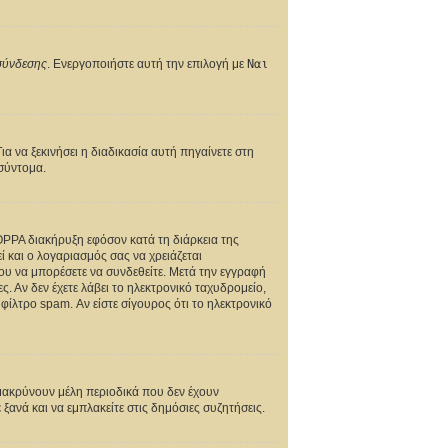
 σύνδεσης
. Ενεργοποιήστε αυτή την επιλογή με
Ναι
α να ξεκινήσει η διαδικασία αυτή πηγαίνετε στη
 σύντομα.
COPPA διακήρυξη εφόσον κατά τη διάρκεια της
εί και ο λογαριασμός σας να χρειάζεται
νου να μπορέσετε να συνδεθείτε. Μετά την εγγραφή
ς. Αν δεν έχετε λάβει το ηλεκτρονικό ταχυδρομείο,
φίλτρο spam. Αν είστε σίγουρος ότι το ηλεκτρονικό
ομακρύνουν μέλη περιοδικά που δεν έχουν
ξανά και να εμπλακείτε στις δημόσιες συζητήσεις.