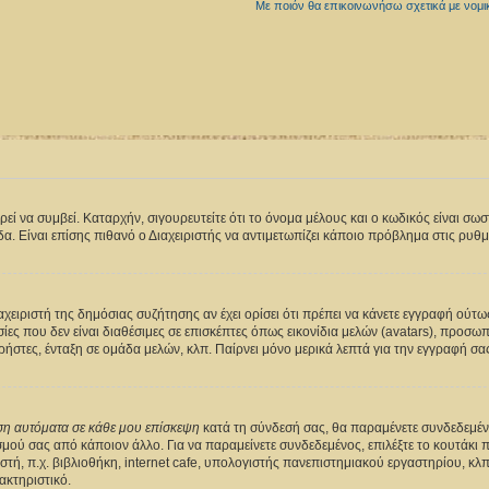
Με ποιόν θα επικοινωνήσω σχετικά με νομ
 να συμβεί. Καταρχήν, σιγουρευτείτε ότι το όνομα μέλους και ο κωδικός είναι σωστά.
δα. Είναι επίσης πιθανό ο Διαχειριστής να αντιμετωπίζει κάποιο πρόβλημα στις ρυθμίσε
ιαχειριστή της δημόσιας συζήτησης αν έχει ορίσει ότι πρέπει να κάνετε εγγραφή ούτ
ίες που δεν είναι διαθέσιμες σε επισκέπτες όπως εικονίδια μελών (avatars), προ
ήστες, ένταξη σε ομάδα μελών, κλπ. Παίρνει μόνο μερικά λεπτά για την εγγραφή σα
εση αυτόματα σε κάθε μου επίσκεψη
κατά τη σύνδεσή σας, θα παραμένετε συνδεδεμέν
ού σας από κάποιον άλλο. Για να παραμείνετε συνδεδεμένος, επιλέξτε το κουτάκι 
ή, π.χ. βιβλιοθήκη, internet cafe, υπολογιστής πανεπιστημιακού εργαστηρίου, κλπ. 
ακτηριστικό.