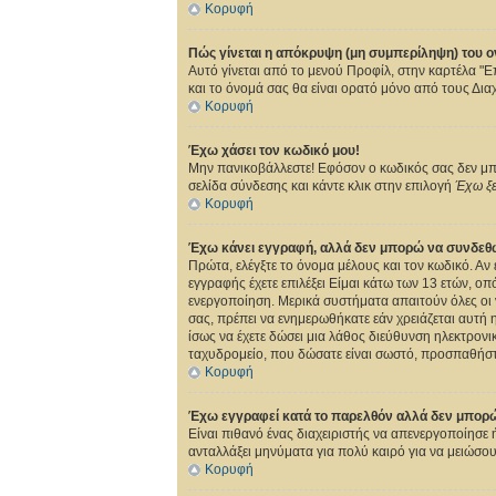
Κορυφή
Πώς γίνεται η απόκρυψη (μη συμπερίληψη) του 
Αυτό γίνεται από το μενού Προφίλ, στην καρτέλα "Επ
και το όνομά σας θα είναι ορατό μόνο από τους Διαχ
Κορυφή
Έχω χάσει τον κωδικό μου!
Μην πανικοβάλλεστε! Εφόσον ο κωδικός σας δεν μπορ
σελίδα σύνδεσης και κάντε κλικ στην επιλογή
Έχω ξε
Κορυφή
Έχω κάνει εγγραφή, αλλά δεν μπορώ να συνδεθ
Πρώτα, ελέγξτε το όνομα μέλους και τον κωδικό. Αν
εγγραφής έχετε επιλέξει Είμαι κάτω των 13 ετών, οπ
ενεργοποίηση. Μερικά συστήματα απαιτούν όλες οι ν
σας, πρέπει να ενημερωθήκατε εάν χρειάζεται αυτή η
ίσως να έχετε δώσει μια λάθος διεύθυνση ηλεκτρονι
ταχυδρομείο, που δώσατε είναι σωστό, προσπαθήστε
Κορυφή
Έχω εγγραφεί κατά το παρελθόν αλλά δεν μπορ
Είναι πιθανό ένας διαχειριστής να απενεργοποίησε
ανταλλάξει μηνύματα για πολύ καιρό για να μειώσου
Κορυφή