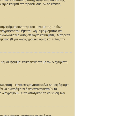
ετε το
Προσάρτηση υπογραφής
στη φόρμα της
ληλο κουμπί στο προφίλ σας. Αν το κάνετε,
 στην φόρμα σύνταξης του μηνύματος με τίτλο
 Αναγράφετε το Θέμα του δημοψηφίσματος και
αδικασία για όσες επιλογές επιθυμείτε). Μπορείτε
ατος (0 για χωρίς χρονικά όρια) και τέλος την
ας δημοψήφισμα, επικοινωνήστε με τον Διαχειριστή
ειριστή. Για να επεξεργαστείτε ένα δημοψήφισμα,
ρούν να διαγράψουν ή να επεξεργαστούν τα
 το διαγράψουν. Αυτό αποτρέπει τη νόθευση των