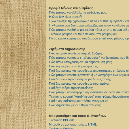
Προφίλ Μέλους και ρυθμίσεις
Πώς μπορώ να αλλάξω τις ρυθμίσεις μου;
Η ώρα δεν είναι σωστή!
Έχω αλλάξει την χρονοζώνη αλλά και πάλι η ώρα δεν είν
Η γλώσσα μου δεν συμπεριλαμβάνεται στον κατάλογο με 
Πώς μπορώ να βάλω μια εικόνα κάτω από το όνομα μέλο
Τι είναι ο βαθμός και πώς αλλάζω τον βαθμό μου;
Για να κάνω χρήση του συνδέσμου email ενός μέλους πρέ
Ζητήματα Δημοσίευσης
Πώς αναρτώ ένα θέμα στην Δ. Συζήτηση;
Πώς μπορώ να κάνω επεξεργασία ή να διαγράψω ένα δη
Πώς θέτω υπογραφή σε μία δημοσίευση μου;
Πώς δημιουργώ ένα δημοψήφισμα;
Γιατί δεν μπορώ να προσθέσω περισσότερες επιλογές σ
Πώς μπορώ να επεξεργαστώ ή να διαγράψω ένα δημοψή
Γιατί δεν έχω πρόσβαση σε μια Δ. Συζήτηση;
Γιατί δεν μπορώ να προσθέσω συνημμένα;
Γιατί έχω πάρει προειδοποίηση;
Πώς μπορώ να αναφέρω δημοσιεύσεις σε έναν συντονισ
Τι είναι το κουμπί “Αποθήκευση” στην φόρμα δημοσίευση
Γιατί η δημοσίευση μου πρέπει να εγκριθεί;
Πως σημειώνουμε ένα θέμα σαν νέο;
Μορφοποίηση και τύποι Θ. Ενοτήτων
Τι είναι το BBCode;
Μπορώ να χρησιμοποιήσω HTML;
Τι είναι τα Smilies;