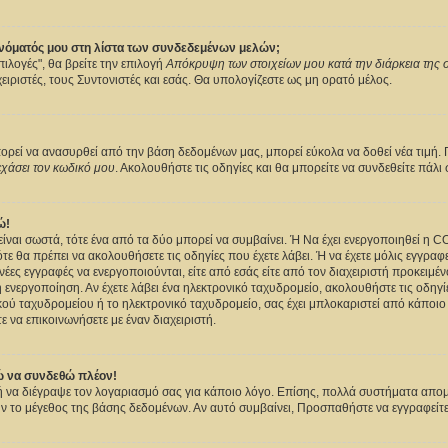
ονόματός μου στη λίστα των συνδεδεμένων μελών;
ιλογές", θα βρείτε την επιλογή
Απόκρυψη των στοιχείων μου κατά την διάρκεια της
ειριστές, τους Συντονιστές και εσάς. Θα υπολογίζεστε ως μη ορατό μέλος.
εί να ανασυρθεί από την βάση δεδομένων μας, μπορεί εύκολα να δοθεί νέα τιμή. Γι
χάσει τον κωδικό μου
. Ακολουθήστε τις οδηγίες και θα μπορείτε να συνδεθείτε πάλι
ώ!
 είναι σωστά, τότε ένα από τα δύο μπορεί να συμβαίνει. Ή Να έχει ενεργοποιηθεί η 
ότε θα πρέπει να ακολουθήσετε τις οδηγίες που έχετε λάβει. Ή να έχετε μόλις εγγραφ
έες εγγραφές να ενεργοποιούνται, είτε από εσάς είτε από τον διαχειριστή προκειμέ
 ενεργοποίηση. Αν έχετε λάβει ένα ηλεκτρονικό ταχυδρομείο, ακολουθήστε τις οδηγίε
κού ταχυδρομείου ή το ηλεκτρονικό ταχυδρομείο, σας έχει μπλοκαριστεί από κάποιο 
 να επικοινωνήσετε με έναν διαχειριστή.
ώ να συνδεθώ πλέον!
 ή να διέγραψε τον λογαριασμό σας για κάποιο λόγο. Επίσης, πολλά συστήματα απ
ν το μέγεθος της βάσης δεδομένων. Αν αυτό συμβαίνει, Προσπαθήστε να εγγραφείτε 