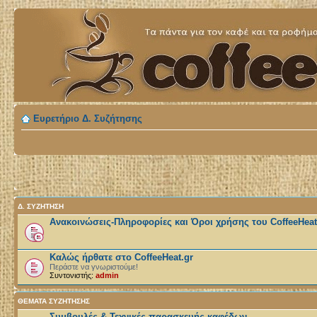
Ευρετήριο Δ. Συζήτησης
Δ. ΣΥΖΉΤΗΣΗ
Ανακοινώσεις-Πληροφορίες και Όροι χρήσης του CoffeeHeat
Καλώς ήρθατε στο CoffeeHeat.gr
Περάστε να γνωριστούμε!
Συντονιστής:
admin
ΘΕΜΑΤΑ ΣΥΖΗΤΗΣΗΣ
Συμβουλές & Τεχνικές παρασκευής καφέδων