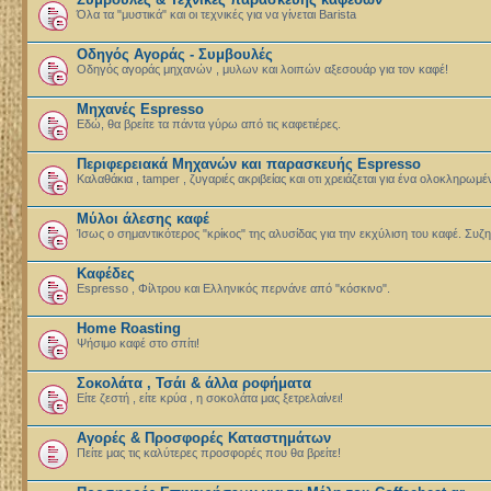
Όλα τα "μυστικά" και οι τεχνικές για να γίνεται Barista
Οδηγός Αγοράς - Συμβουλές
Οδηγός αγοράς μηχανών , μυλων και λοιπών αξεσουάρ για τον καφέ!
Μηχανές Espresso
Εδώ, θα βρείτε τα πάντα γύρω από τις καφετιέρες.
Περιφερειακά Μηχανών και παρασκευής Espresso
Καλαθάκια , tamper , ζυγαριές ακριβείας και οτι χρειάζεται για ένα ολοκληρωμ
Μύλοι άλεσης καφέ
Ίσως ο σημαντικότερος "κρίκος" της αλυσίδας για την εκχύλιση του καφέ. Συζ
Καφέδες
Espresso , Φίλτρου και Ελληνικός περνάνε από "κόσκινο".
Home Roasting
Ψήσιμο καφέ στο σπίτι!
Σοκολάτα , Τσάι & άλλα ροφήματα
Είτε ζεστή , είτε κρύα , η σοκολάτα μας ξετρελαίνει!
Αγορές & Προσφορές Καταστημάτων
Πείτε μας τις καλύτερες προσφορές που θα βρείτε!