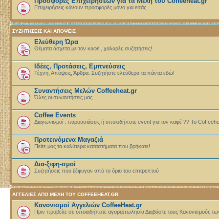
Προσφορές Επιχειρήσεων για τα Μέλη του Coffeeheat.gr
Επιχειρήσεις κάνουν προσφορές μόνο για εσάς
ΣΥΖΗΤΗΣΕΙΣ ΚΑΙ ΑΠΟΨΕΙΣ
Ελεύθερη Ώρα
Θέματα άσχετα με τον καφέ , χαλαρές συζητήσεις!
Ιδέες, Προτάσεις, Εμπνεύσεις
Τέχνη, Απόψεις, Άρθρα. Συζητήστε ελεύθερα τα πάντα εδώ!
Συναντήσεις Μελών Coffeeheat.gr
Όλες οι συναντήσεις μας..
Coffee Events
Διαγωνισμοί . παρουσιάσεις ή οποιοδήποτε event για τον καφέ ?? Το Coffeeheat.
Προτεινόμενα Μαγαζιά
Πείτε μας τα καλύτερα καταστήματα που βρήκατε!
Δια-ξιφη-σμοί
Συζητήσεις που ξέφυγαν από το όριο του επιτρεπτού
ΑΓΓΕΛΙΕΣ ΑΠΟ ΜΕΛΗ ΤΟΥ COFFEEHEAT.GR
Κανονισμοί Αγγελιών CoffeeHeat.gr
Πριν προβείτε σε οποιαδήποτε αγοραπωλησία Διαβάστε τους Κανονισμούς τω