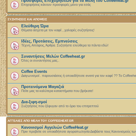
Προσφορές Επιχειρήσεων για τα Μέλη του Coffeeheat.gr
Επιχειρήσεις κάνουν προσφορές μόνο για εσάς
ΣΥΖΗΤΗΣΕΙΣ ΚΑΙ ΑΠΟΨΕΙΣ
Ελεύθερη Ώρα
Θέματα άσχετα με τον καφέ , χαλαρές συζητήσεις!
Ιδέες, Προτάσεις, Εμπνεύσεις
Τέχνη, Απόψεις, Άρθρα. Συζητήστε ελεύθερα τα πάντα εδώ!
Συναντήσεις Μελών Coffeeheat.gr
Όλες οι συναντήσεις μας..
Coffee Events
Διαγωνισμοί . παρουσιάσεις ή οποιοδήποτε event για τον καφέ ?? Το Coffeeheat.
Προτεινόμενα Μαγαζιά
Πείτε μας τα καλύτερα καταστήματα που βρήκατε!
Δια-ξιφη-σμοί
Συζητήσεις που ξέφυγαν από το όριο του επιτρεπτού
ΑΓΓΕΛΙΕΣ ΑΠΟ ΜΕΛΗ ΤΟΥ COFFEEHEAT.GR
Κανονισμοί Αγγελιών CoffeeHeat.gr
Πριν προβείτε σε οποιαδήποτε αγοραπωλησία Διαβάστε τους Κανονισμούς τω