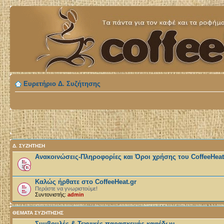
Ευρετήριο Δ. Συζήτησης
Δ. ΣΥΖΉΤΗΣΗ
Ανακοινώσεις-Πληροφορίες και Όροι χρήσης του CoffeeHeat
Καλώς ήρθατε στο CoffeeHeat.gr
Περάστε να γνωριστούμε!
Συντονιστής:
admin
ΘΕΜΑΤΑ ΣΥΖΗΤΗΣΗΣ
Συμβουλές & Τεχνικές παρασκευής καφέδων