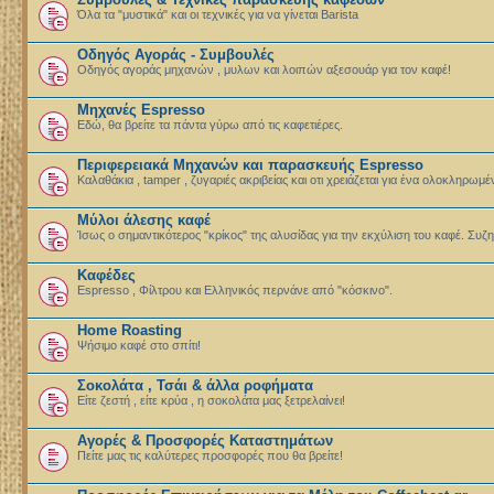
Όλα τα "μυστικά" και οι τεχνικές για να γίνεται Barista
Οδηγός Αγοράς - Συμβουλές
Οδηγός αγοράς μηχανών , μυλων και λοιπών αξεσουάρ για τον καφέ!
Μηχανές Espresso
Εδώ, θα βρείτε τα πάντα γύρω από τις καφετιέρες.
Περιφερειακά Μηχανών και παρασκευής Espresso
Καλαθάκια , tamper , ζυγαριές ακριβείας και οτι χρειάζεται για ένα ολοκληρωμ
Μύλοι άλεσης καφέ
Ίσως ο σημαντικότερος "κρίκος" της αλυσίδας για την εκχύλιση του καφέ. Συζ
Καφέδες
Espresso , Φίλτρου και Ελληνικός περνάνε από "κόσκινο".
Home Roasting
Ψήσιμο καφέ στο σπίτι!
Σοκολάτα , Τσάι & άλλα ροφήματα
Είτε ζεστή , είτε κρύα , η σοκολάτα μας ξετρελαίνει!
Αγορές & Προσφορές Καταστημάτων
Πείτε μας τις καλύτερες προσφορές που θα βρείτε!