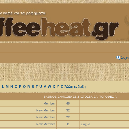
Συχν
K
L
M
N
O
P
Q
R
S
T
U
V
W
X
Y
Z
Άλλη ένδειξη
ΒΑΘΜΌΣ
ΔΗΜΟΣΙΕΎΣΕΙΣ
ΙΣΤΟΣΕΛΊΔΑ
,
ΤΟΠΟΘΕΣΊΑ
Member
48
New Member
32
New Member
22
New Member
11
ψαχνα