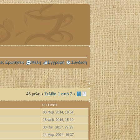
ές Ερωτήσεις
Μέλη
Εγγραφή
Σύνδεση
45 μέλη •
Σελίδα
1
από
2
•
1
2
ΕΓΓΡΑΦΉ
06 Φεβ. 2014, 19:54
18 Φεβ. 2016, 15:10
30 Οκτ. 2017, 22:25
14 Μαρ. 2014, 19:37