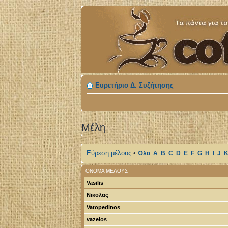
Ευρετήριο Δ. Συζήτησης
Μέλη
Εύρεση μέλους
•
Όλα
A
B
C
D
E
F
G
H
I
J
ΌΝΟΜΑ ΜΈΛΟΥΣ
Vasilis
Νικολας
Vatopedinos
vazelos