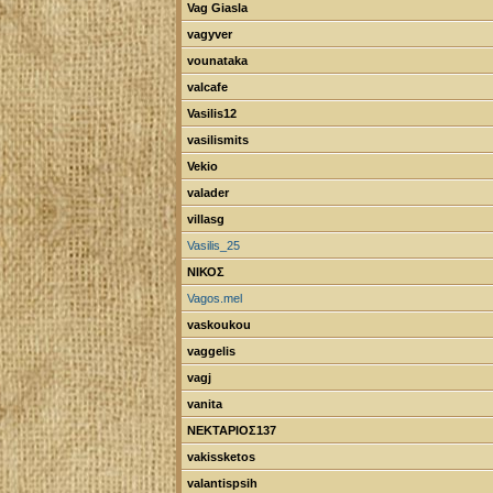
Vag Giasla
vagyver
vounataka
valcafe
Vasilis12
vasilismits
Vekio
valader
villasg
Vasilis_25
ΝΙΚΟΣ
Vagos.mel
vaskoukou
vaggelis
vagj
vanita
ΝΕΚΤΑΡΙΟΣ137
vakissketos
valantispsih