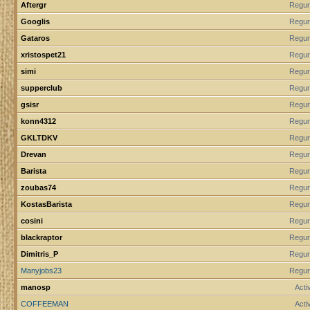
Aftergr
Regur
Googlis
Regur
Gataros
Regur
xristospet21
Regur
simi
Regur
supperclub
Regur
gsisr
Regur
konn4312
Regur
GKLTDKV
Regur
Drevan
Regur
Barista
Regur
zoubas74
Regur
KostasBarista
Regur
cosini
Regur
blackraptor
Regur
Dimitris_P
Regur
Manyjobs23
Regur
manosp
Act
COFFEEMAN
Act