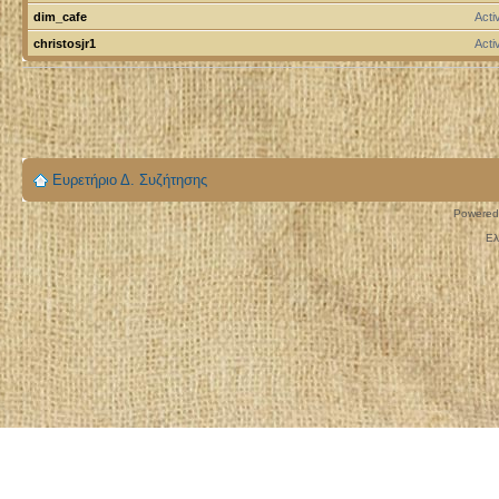
dim_cafe
Act
christosjr1
Act
Ευρετήριο Δ. Συζήτησης
Powered
Ελ