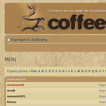
Ευρετήριο Δ. Συζήτησης
Μέλη
Εύρεση μέλους
•
Όλα
A
B
C
D
E
F
G
H
I
J
K
L
M
N
O
P
Q
R
S
T
ΌΝΟΜΑ ΜΈΛΟΥΣ
woodsman43
Regur
ArroW
Regur
mymenhir1971
Regur
Edesso
Regur