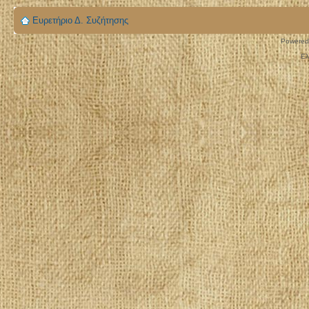
Ευρετήριο Δ. Συζήτησης
Powered
Ελ