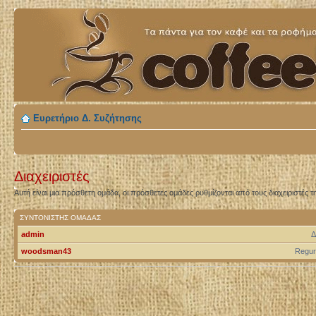
Ευρετήριο Δ. Συζήτησης
Διαχειριστές
Αυτή είναι μια πρόσθετη ομάδα, οι πρόσθετες ομάδες ρυθμίζονται από τους διαχειριστές τ
ΣΥΝΤΟΝΙΣΤΉΣ ΟΜΆΔΑΣ
admin
Δ
woodsman43
Regur