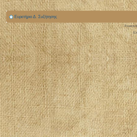
Ευρετήριο Δ. Συζήτησης
Powered
Ελ