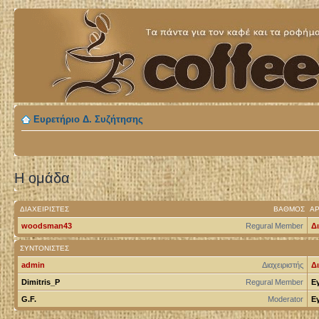
Ευρετήριο Δ. Συζήτησης
Η ομάδα
ΔΙΑΧΕΙΡΙΣΤΈΣ
ΒΑΘΜΌΣ
ΑΡ
woodsman43
Regural Member
Δι
ΣΥΝΤΟΝΙΣΤΈΣ
admin
Διαχειριστής
Δι
Dimitris_P
Regural Member
Ε
G.F.
Moderator
Ε