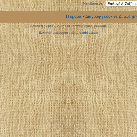
Μετάβαση σε:
Η ομάδα
•
Διαγραφή cookies Δ. Συζήτη
Powered by
phpBB
® Forum Software © phpBB Group
Ελληνική μετάφραση από το
phpbbgr.com