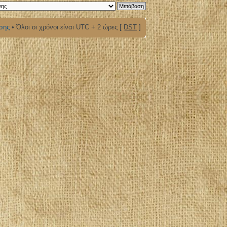
σης
• Όλοι οι χρόνοι είναι UTC + 2 ώρες [
DST
]