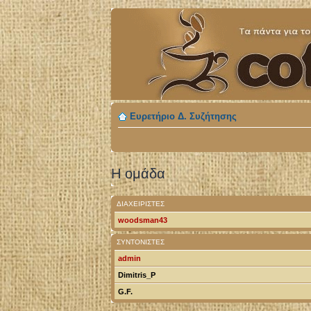
Ευρετήριο Δ. Συζήτησης
Η ομάδα
ΔΙΑΧΕΙΡΙΣΤΈΣ
woodsman43
ΣΥΝΤΟΝΙΣΤΈΣ
admin
Dimitris_P
G.F.