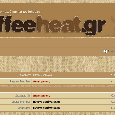
Συχν
ΒΑΘΜΌΣ
ΑΡΧΙΚΉ ΟΜΆΔΑ
Δ.
Regural Member
Διαχειριστές
-
Διαχειριστής
Διαχειριστές
Όλε
Regural Member
Εγγεγραμμένα μέλη
Όλε
Moderator
Εγγεγραμμένα μέλη
Όλε