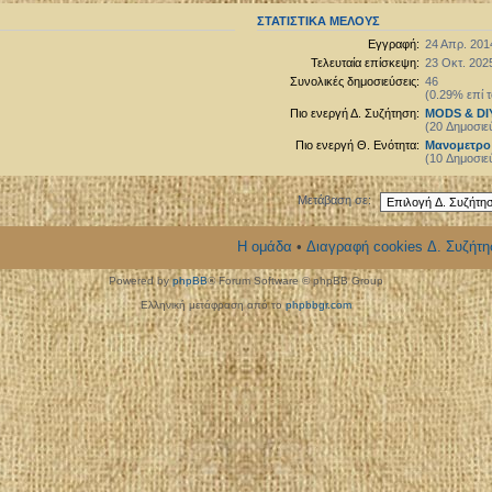
ΣΤΑΤΙΣΤΙΚΆ ΜΈΛΟΥΣ
Εγγραφή:
24 Απρ. 2014
Τελευταία επίσκεψη:
23 Οκτ. 2025
Συνολικές δημοσιεύσεις:
46
(0.29% επί τ
Πιο ενεργή Δ. Συζήτηση:
MODS & DI
(20 Δημοσιε
Πιο ενεργή Θ. Ενότητα:
Μανομετρο σ
(10 Δημοσιε
Μετάβαση σε:
Η ομάδα
•
Διαγραφή cookies Δ. Συζήτη
Powered by
phpBB
® Forum Software © phpBB Group
Ελληνική μετάφραση από το
phpbbgr.com