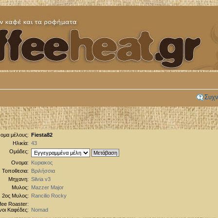
Συχν
ομα μέλους:
Fiesta82
Ηλικία:
43
Ομάδες:
Ονομα:
Κυριακος
Τοποθεσια:
Βριλήσσια
Μηχανη:
Silvia v3
Μυλος:
Mazzer Major
2ος Μυλος:
Rancilio Rocky
fee Roaster:
οι Καφέδες:
Nomad