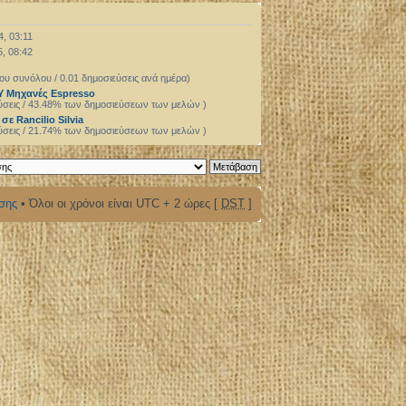
, 03:11
, 08:42
ου συνόλου / 0.01 δημοσιεύσεις ανά ημέρα)
Y Μηχανές Espresso
ύσεις / 43.48% των δημοσιεύσεων των μελών )
ε Rancilio Silvia
ύσεις / 21.74% των δημοσιεύσεων των μελών )
σης
• Όλοι οι χρόνοι είναι UTC + 2 ώρες [
DST
]