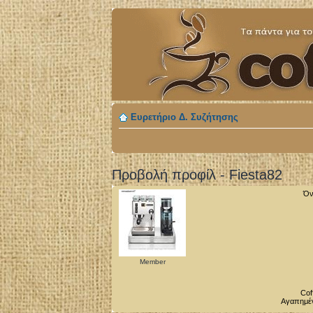
Ευρετήριο Δ. Συζήτησης
Προβολή προφίλ - Fiesta82
Όν
Member
Cof
Αγαπημέν