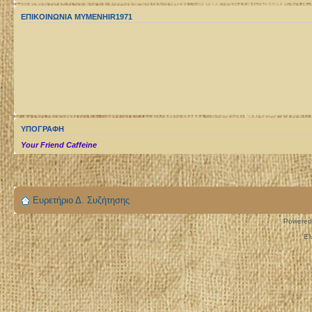
ΕΠΙΚΟΙΝΩΝΙΑ MYMENHIR1971
ΥΠΟΓΡΑΦΉ
Your Friend Caffeine
Ευρετήριο Δ. Συζήτησης
Powered
Ελ