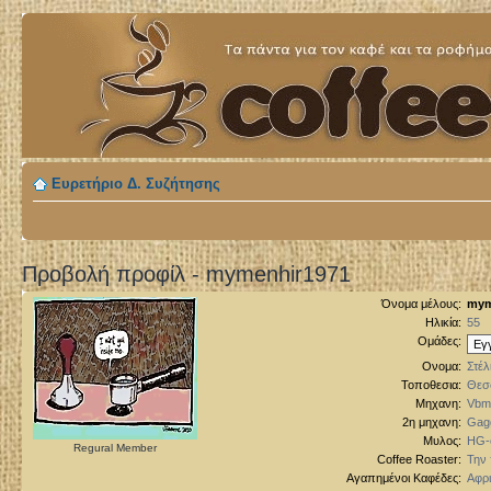
Ευρετήριο Δ. Συζήτησης
Προβολή προφίλ - mymenhir1971
Όνομα μέλους:
mym
Ηλικία:
55
Ομάδες:
Ονομα:
Στέλ
Τοποθεσια:
Θεσ
Μηχανη:
Vbm/
2η μηχανη:
Gagg
Μυλος:
HG-
Regural Member
Coffee Roaster:
Την
Αγαπημένοι Καφέδες:
Αφρι