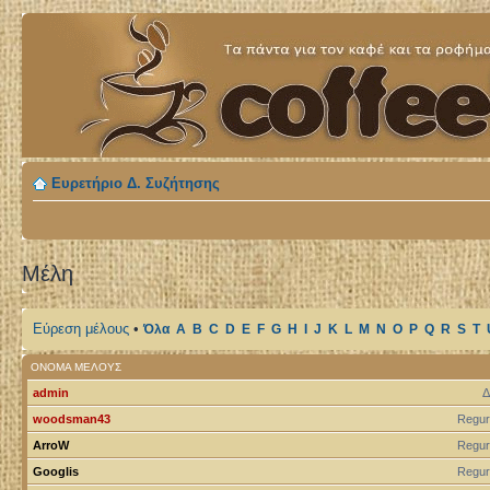
Ευρετήριο Δ. Συζήτησης
Μέλη
Εύρεση μέλους
•
Όλα
A
B
C
D
E
F
G
H
I
J
K
L
M
N
O
P
Q
R
S
T
ΌΝΟΜΑ ΜΈΛΟΥΣ
admin
Δ
woodsman43
Regur
ArroW
Regur
Googlis
Regur