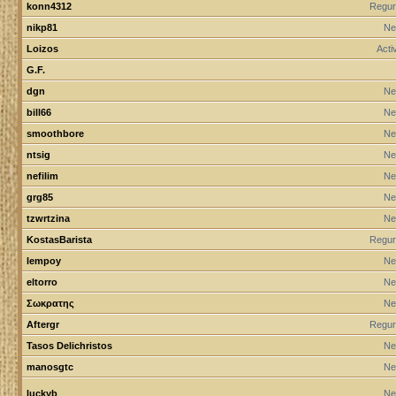
konn4312
Regur
nikp81
Ne
Loizos
Act
G.F.
dgn
Ne
bill66
Ne
smoothbore
Ne
ntsig
Ne
nefilim
Ne
grg85
Ne
tzwrtzina
Ne
KostasBarista
Regur
lempoy
Ne
eltorro
Ne
Σωκρατης
Ne
Aftergr
Regur
Tasos Delichristos
Ne
manosgtc
Ne
luckyb
Ne