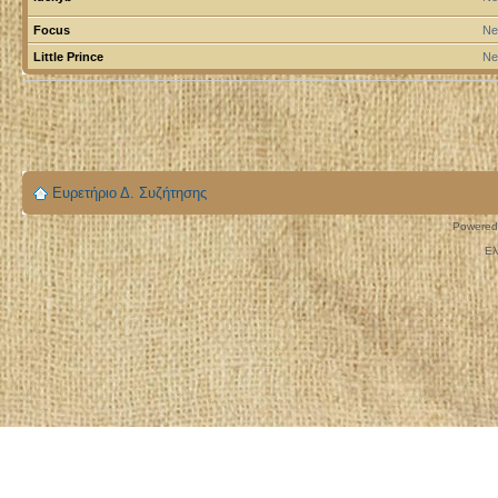
Focus
Ne
Little Prince
Ne
Ευρετήριο Δ. Συζήτησης
Powered
Ελ