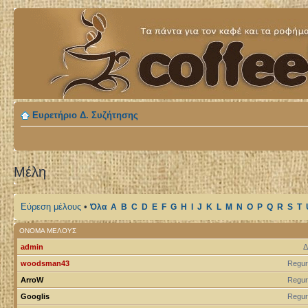
Ευρετήριο Δ. Συζήτησης
Μέλη
Εύρεση μέλους
•
Όλα
A
B
C
D
E
F
G
H
I
J
K
L
M
N
O
P
Q
R
S
T
ΌΝΟΜΑ ΜΈΛΟΥΣ
admin
Δ
woodsman43
Regur
ArroW
Regur
Googlis
Regur