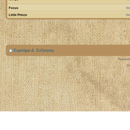
Focus
Ne
Little Prince
Ne
Ευρετήριο Δ. Συζήτησης
Powered
Ελ