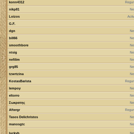
konn4312
Regur
nikp81
Ne
Loizos
Act
G.F.
dgn
Ne
bill66
Ne
smoothbore
Ne
ntsig
Ne
nefilim
Ne
grg85
Ne
tzwrtzina
Ne
KostasBarista
Regur
lempoy
Ne
eltorro
Ne
Σωκρατης
Ne
Aftergr
Regur
Tasos Delichristos
Ne
manosgtc
Ne
luckyb
Ne