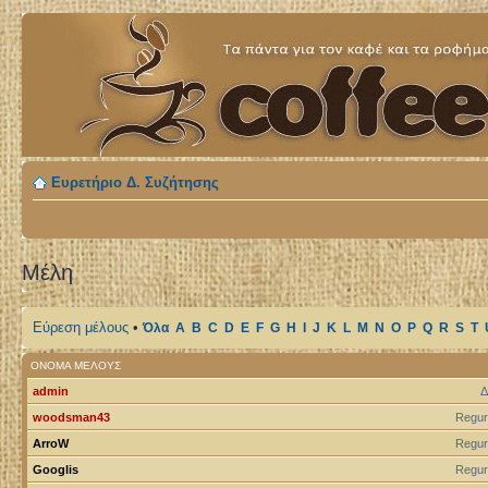
Ευρετήριο Δ. Συζήτησης
Μέλη
Εύρεση μέλους
•
Όλα
A
B
C
D
E
F
G
H
I
J
K
L
M
N
O
P
Q
R
S
T
ΌΝΟΜΑ ΜΈΛΟΥΣ
admin
Δ
woodsman43
Regur
ArroW
Regur
Googlis
Regur