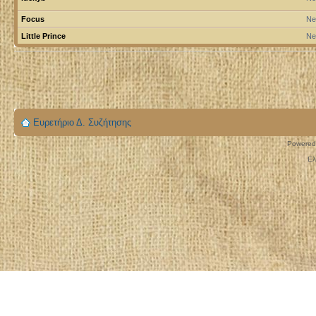
Focus
Ne
Little Prince
Ne
Ευρετήριο Δ. Συζήτησης
Powered
Ελ