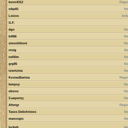
konn4312
Regur
nikp81
Ne
Loizos
Act
G.F.
dgn
Ne
bill66
Ne
smoothbore
Ne
ntsig
Ne
nefilim
Ne
grg85
Ne
tzwrtzina
Ne
KostasBarista
Regur
lempoy
Ne
eltorro
Ne
Σωκρατης
Ne
Aftergr
Regur
Tasos Delichristos
Ne
manosgtc
Ne
luckyb
Ne