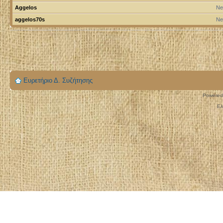
Aggelos
Ne
aggelos70s
Ne
Ευρετήριο Δ. Συζήτησης
Powered
Ελ