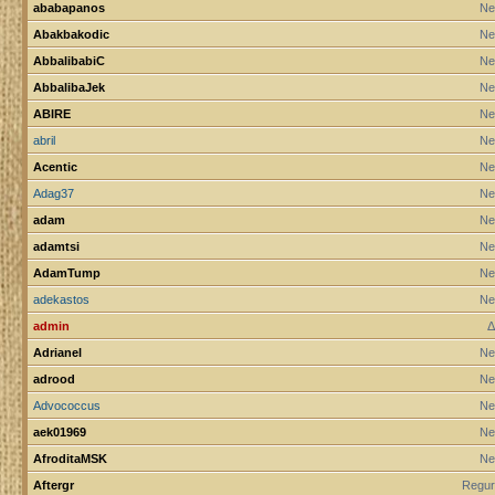
ababapanos
Ne
Abakbakodic
Ne
AbbalibabiC
Ne
AbbalibaJek
Ne
ABIRE
Ne
abril
Ne
Acentic
Ne
Adag37
Ne
adam
Ne
adamtsi
Ne
AdamTump
Ne
adekastos
Ne
admin
Δ
Adrianel
Ne
adrood
Ne
Advococcus
Ne
aek01969
Ne
AfroditaMSK
Ne
Aftergr
Regur