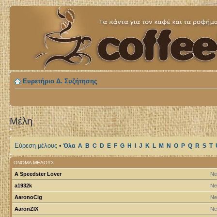
Ευρετήριο Δ. Συζήτησης
Μέλη
Εύρεση μέλους
•
Όλα
A
B
C
D
E
F
G
H
I
J
K
L
M
N
O
P
Q
R
S
T
ΌΝΟΜΑ ΜΈΛΟΥΣ
A Speedster Lover
Ne
a1932k
Ne
AaronoCig
Ne
AaronZIX
Ne