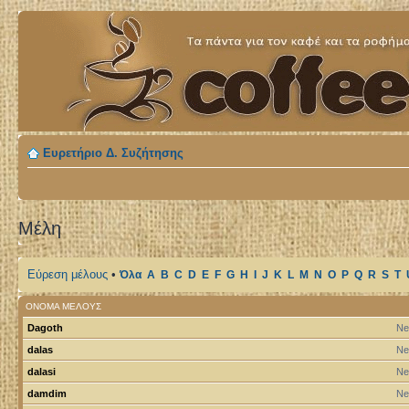
Ευρετήριο Δ. Συζήτησης
Μέλη
Εύρεση μέλους
•
Όλα
A
B
C
D
E
F
G
H
I
J
K
L
M
N
O
P
Q
R
S
T
ΌΝΟΜΑ ΜΈΛΟΥΣ
Dagoth
Ne
dalas
Ne
dalasi
Ne
damdim
Ne