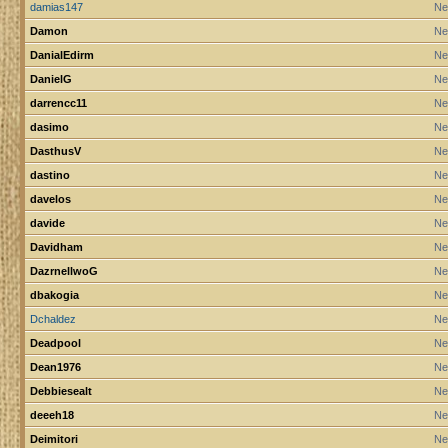
damias147
Ne
Damon
Ne
DanialEdirm
Ne
DanielG
Ne
darrencc11
Ne
dasimo
Ne
DasthusV
Ne
dastino
Ne
davelos
Ne
davide
Ne
Davidham
Ne
DazrnellwoG
Ne
dbakogia
Ne
Dchaldez
Ne
Deadpool
Ne
Dean1976
Ne
Debbiesealt
Ne
deeeh18
Ne
Deimitori
Ne