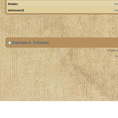
Delalex
Ne
deloresex11
Ne
Ευρετήριο Δ. Συζήτησης
Powered
Ελ