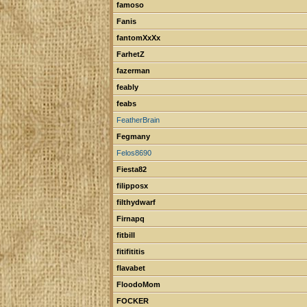
famoso
Fanis
fantomXxXx
FarhetZ
fazerman
feably
feabs
FeatherBrain
Fegmany
Felos8690
Fiesta82
filipposx
filthydwarf
Firnapq
fitbill
fitifititis
flavabet
FloodoMom
FOCKER