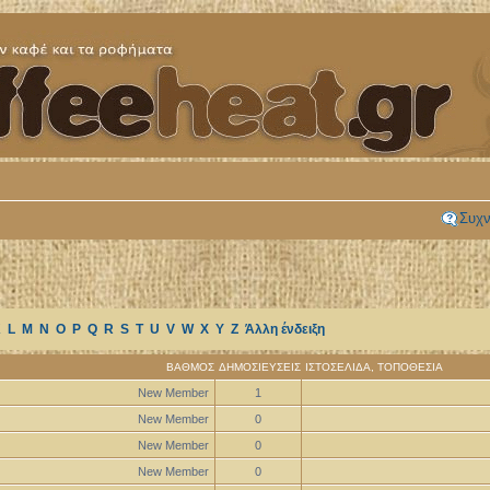
Συχν
K
L
M
N
O
P
Q
R
S
T
U
V
W
X
Y
Z
Άλλη ένδειξη
ΒΑΘΜΌΣ
ΔΗΜΟΣΙΕΎΣΕΙΣ
ΙΣΤΟΣΕΛΊΔΑ
,
ΤΟΠΟΘΕΣΊΑ
New Member
1
New Member
0
New Member
0
New Member
0