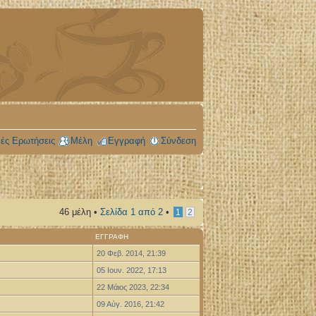
ές Ερωτήσεις
Μέλη
Εγγραφή
Σύνδεση
46 μέλη •
Σελίδα
1
από
2
•
1
2
ΕΓΓΡΑΦΉ
20 Φεβ. 2014, 21:39
05 Ιουν. 2022, 17:13
22 Μάιος 2023, 22:34
09 Αύγ. 2016, 21:42