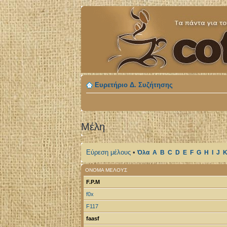
Ευρετήριο Δ. Συζήτησης
Μέλη
Εύρεση μέλους
•
Όλα
A
B
C
D
E
F
G
H
I
J
ΌΝΟΜΑ ΜΈΛΟΥΣ
F.P.M
f0x
F117
faasf