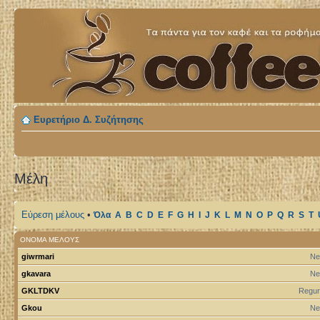
Ευρετήριο Δ. Συζήτησης
Μέλη
Εύρεση μέλους
•
Όλα
A
B
C
D
E
F
G
H
I
J
K
L
M
N
O
P
Q
R
S
T
ΌΝΟΜΑ ΜΈΛΟΥΣ
giwrmari
Ne
gkavara
Ne
GKLTDKV
Regur
Gkou
Ne