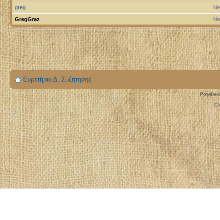
greg
Ne
GregGraz
Ne
Ευρετήριο Δ. Συζήτησης
Powered
Ελ