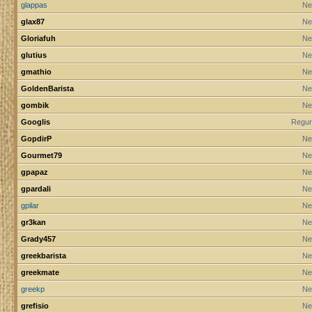
glappas
Ne
glax87
Ne
Gloriafuh
Ne
glutius
Ne
gmathio
Ne
GoldenBarista
Ne
gombik
Ne
Googlis
Regur
GopdirP
Ne
Gourmet79
Ne
gpapaz
Ne
gpardali
Ne
gpilar
Ne
gr3kan
Ne
Grady457
Ne
greekbarista
Ne
greekmate
Ne
greekp
Ne
grefisio
Ne