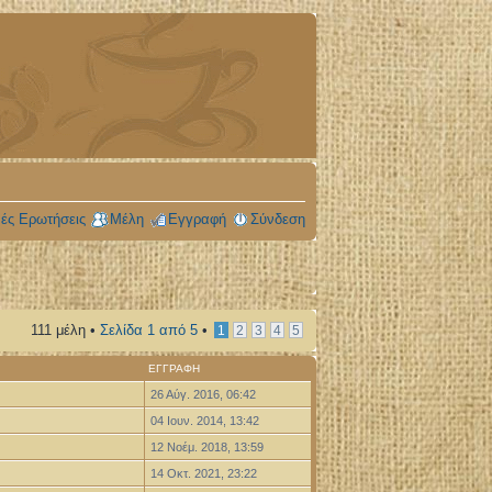
ές Ερωτήσεις
Μέλη
Εγγραφή
Σύνδεση
111 μέλη •
Σελίδα
1
από
5
•
1
2
3
4
5
ΕΓΓΡΑΦΉ
26 Αύγ. 2016, 06:42
04 Ιουν. 2014, 13:42
12 Νοέμ. 2018, 13:59
14 Οκτ. 2021, 23:22