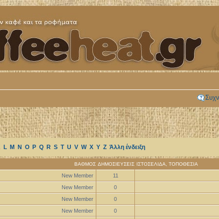
Συχν
K
L
M
N
O
P
Q
R
S
T
U
V
W
X
Y
Z
Άλλη ένδειξη
ΒΑΘΜΌΣ
ΔΗΜΟΣΙΕΎΣΕΙΣ
ΙΣΤΟΣΕΛΊΔΑ
,
ΤΟΠΟΘΕΣΊΑ
New Member
11
New Member
0
New Member
0
New Member
0