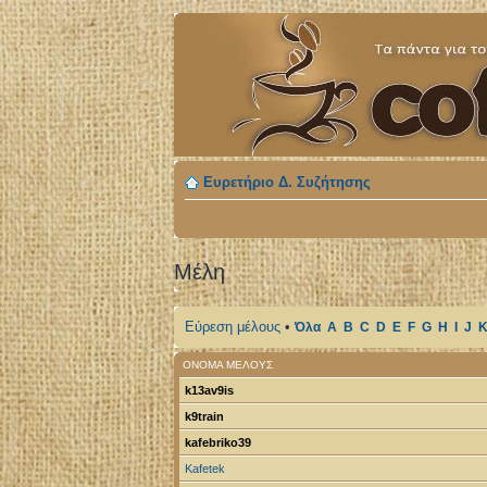
Ευρετήριο Δ. Συζήτησης
Μέλη
Εύρεση μέλους
•
Όλα
A
B
C
D
E
F
G
H
I
J
ΌΝΟΜΑ ΜΈΛΟΥΣ
k13av9is
k9train
kafebriko39
Kafetek