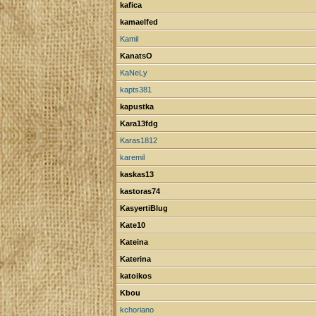
kafica
kamaelfed
Kamil
KanatsO
KaNeLy
kapts381
kapustka
Kara13fdg
Karas1812
karemil
kaskas13
kastoras74
KasyertiBlug
Kate10
Kateina
Katerina
katoikos
Kbou
kchoriano