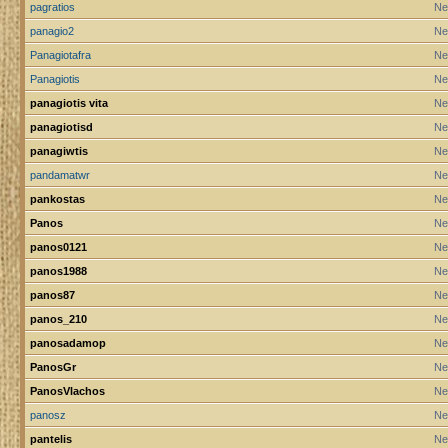
pagratios
Ne
panagio2
Ne
Panagiotafra
Ne
Panagiotis
Ne
panagiotis vita
Ne
panagiotisd
Ne
panagiwtis
Ne
pandamatwr
Ne
pankostas
Ne
Panos
Ne
panos0121
Ne
panos1988
Ne
panos87
Ne
panos_210
Ne
panosadamop
Ne
PanosGr
Ne
PanosVlachos
Ne
panosz
Ne
pantelis
Ne