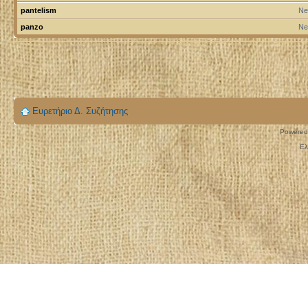
pantelism
Ne
panzo
Ne
Ευρετήριο Δ. Συζήτησης
Powered
Ελ