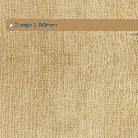
Ευρετήριο Δ. Συζήτησης
Powered
Ελ