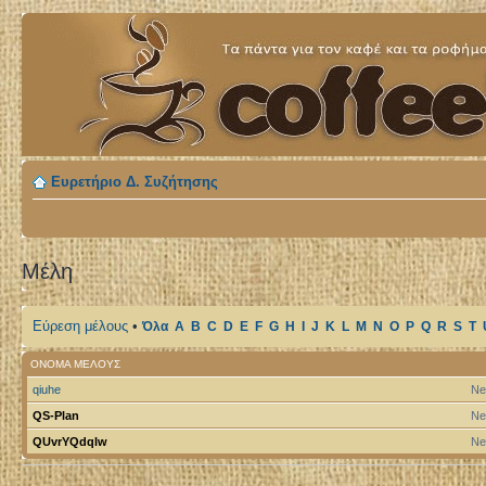
Ευρετήριο Δ. Συζήτησης
Μέλη
Εύρεση μέλους
•
Όλα
A
B
C
D
E
F
G
H
I
J
K
L
M
N
O
P
Q
R
S
T
ΌΝΟΜΑ ΜΈΛΟΥΣ
qiuhe
Ne
QS-Plan
Ne
QUvrYQdqlw
Ne