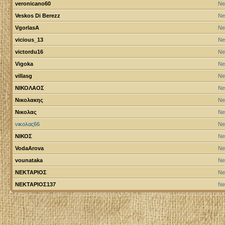
veronicano60
Ne
Veskos Di Berezz
Ne
VgorlasA
Ne
vicious_13
Ne
victordu16
Ne
Vigoka
Ne
villasg
Ne
ΝΙΚΟΛΑΟΣ
Ne
Νικολακης
Ne
Νικολας
Ne
νικολας66
Ne
ΝΙΚΟΣ
Ne
VodaArova
Ne
vounataka
Ne
ΝΕΚΤΑΡΙΟΣ
Ne
ΝΕΚΤΑΡΙΟΣ137
Ne