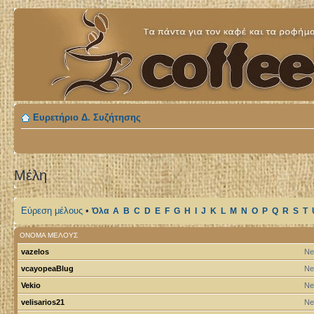
Ευρετήριο Δ. Συζήτησης
Μέλη
Εύρεση μέλους
•
Όλα
A
B
C
D
E
F
G
H
I
J
K
L
M
N
O
P
Q
R
S
T
ΌΝΟΜΑ ΜΈΛΟΥΣ
vazelos
Ne
vcayopeaBlug
Ne
Vekio
Ne
velisarios21
Ne