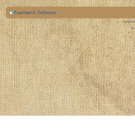
Ευρετήριο Δ. Συζήτησης
Powered
Ελ