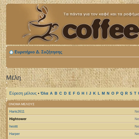
Ευρετήριο Δ. Συζήτησης
Μέλη
Εύρεση μέλους
•
Όλα
A
B
C
D
E
F
G
H
I
J
K
L
M
N
O
P
Q
R
S
T
ΌΝΟΜΑ ΜΈΛΟΥΣ
Haris2611
Ne
Hightower
Ne
heottt
Ne
Harper
Ne