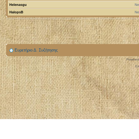
Helenasgu
Ne
HalopsB
Ne
Ευρετήριο Δ. Συζήτησης
Powered
Ελ