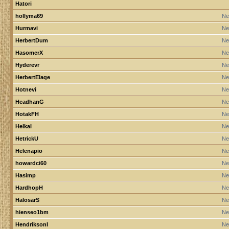
Hatori
hollyma69
Ne
Hurmavi
Ne
HerbertDum
Ne
HasomerX
Ne
Hyderevr
Ne
HerbertElage
Ne
Hotnevi
Ne
HeadhanG
Ne
HotakFH
Ne
HelkaI
Ne
HetrickU
Ne
Helenapio
Ne
howardci60
Ne
Hasimp
Ne
HardhopH
Ne
HalosarS
Ne
hienseo1bm
Ne
HendriksonI
Ne