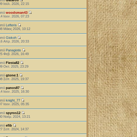
09 Ιούλ. 2026, 22:15
από
woodsman43
14 Ιουν. 2026, 07:23
από
Lefteris
08 Μάιος 2026, 10:12
από
Giokoh
16 Απρ. 2026, 20:33
από
Panagiotis
25 Φεβ. 2026, 16:49
από
Fiesta82
09 Οκτ. 2025, 23:29
από
gtone:1
08 Σεπ. 2025, 19:37
από
panos87
14 Ιουν. 2025, 16:30
από
knight_77
07 Ιουν. 2025, 05:35
από
spyros12
30 Νοέμ. 2024, 13:21
από
efib
27 Σεπ. 2024, 14:37