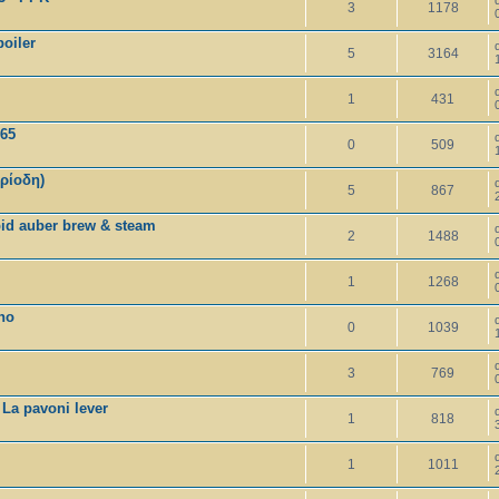
3
1178
oiler
5
3164
1
431
65
0
509
ρίοδη)
5
867
pid auber brew & steam
2
1488
1
1268
no
0
1039
3
769
La pavoni lever
1
818
1
1011