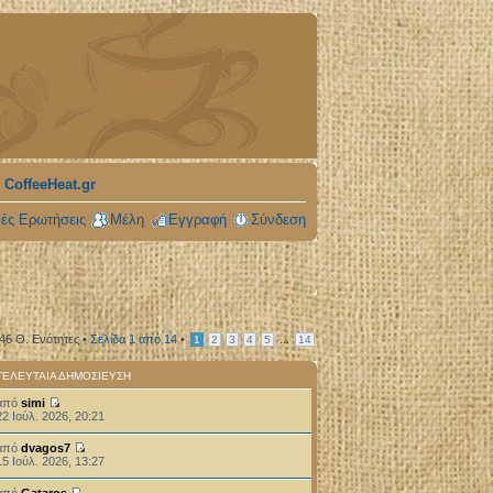
 CoffeeHeat.gr
ές Ερωτήσεις
Μέλη
Εγγραφή
Σύνδεση
346 Θ. Ενότητες •
Σελίδα
1
από
14
•
...
1
2
3
4
5
14
ΤΕΛΕΥΤΑΊΑ ΔΗΜΟΣΊΕΥΣΗ
από
simi
22 Ιούλ. 2026, 20:21
από
dvagos7
15 Ιούλ. 2026, 13:27
από
Gataros