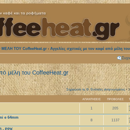
 ΜΕΛΗ ΤΟΥ CoffeeHeat.gr
‹
Αγγελίες σχετικές με τον καφέ από μέλη του
Συχν
από μέλη του CoffeeHeat.gr
Σημειώστε τις Θ. Ενότητες αναγνωσμένες
• 
ΑΠΑΝΤΉΣΕΙΣ
ΠΡΟΒΟΛΈΣ
1
205
ini e 64mm
8
1137
3 - PPK