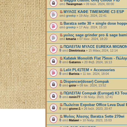
Gaggia Classic Grey Colour PID
από
Twangman
» 09 Ιούλ. 2024, 00:00
ΜΥΛΟΣ ΚΑΦΕ TIMEMORE C3 ESP
από
greekp
» 19 Αύγ. 2024, 22:41
Baratza sette 30 + single dose hopp
από
greekp
» 17 Αύγ. 2024, 15:10
μυλος sage grinder pro & sage ba
από
kmaria
» 07 Ιουν. 2024, 18:20
ΠΩΛΕΙΤΑΙ ΜΥΛΟΣ EUREKA MIGNON
από
Dimitrissta
» 15 Μάιος 2024, 12:14
Kafatek Monolith Flat 75mm - Πώλη
από
Gataros
» 20 Φεβ. 2024, 16:13
Lelit PL41TEM + Accessories
από
Barista
» 11 Ιαν. 2024, 18:04
Dispencer(doser) Compak
από
gsisr
» 09 Ιαν. 2024, 13:52
ΠΩΛΕΙΤΑΙ Compak (Eurogat) K3 To
από
ronin77
» 06 Νοέμ. 2023, 12:41
Πωλείται Expobar Office Leva Dual 
από
gtone:1
» 26 Ιούλ. 2023, 20:47
Μυλος Άλεσης Baratza Sette 270wi
από
Malawi
» 10 Νοέμ. 2023, 15:03