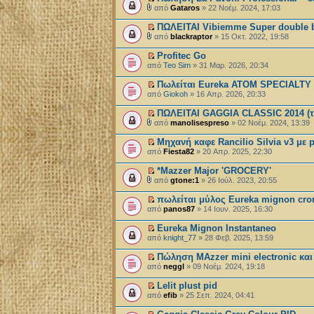
από
Gataros
» 22 Νοέμ. 2024, 17:03
ΠΩΛΕΙΤΑΙ Vibiemme Super double b
από
blackraptor
» 15 Οκτ. 2022, 19:58
Profitec Go
από
Teo Sim
» 31 Μαρ. 2026, 20:34
Πωλείται Eureka ATOM SPECIALTY 
από
Giokoh
» 16 Απρ. 2026, 20:33
ΠΩΛΕΙΤΑΙ GAGGIA CLASSIC 2014 (τ
από
manolisespreso
» 02 Νοέμ. 2024, 13:39
Μηχανή καφε Rancilio Silvia v3 με 
από
Fiesta82
» 20 Απρ. 2025, 22:30
*Mazzer Major 'GROCERY'
από
gtone:1
» 26 Ιούλ. 2023, 20:55
πωλείται μύλος Eureka mignon cro
από
panos87
» 14 Ιουν. 2025, 16:30
Εureka Mignon Instantaneo
από
knight_77
» 28 Φεβ. 2025, 13:59
Πώληση MAzzer mini electronic και 
από
neggl
» 09 Νοέμ. 2024, 19:18
Lelit plust pid
από
efib
» 25 Σεπ. 2024, 04:41