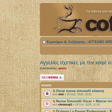
Ευρετήριο Δ. Συζήτησης
‹
ΑΓΓΕΛΙΕΣ ΑΠΟ
Αγγελίες σχετικές με τον καφέ 
Συντονιστής:
admin
Δημιουργία νέου
θέματος
ΘΈΜΑΤΑ
Oscar nuova simonelli κόκκινη
από
simi
» 20 Ιούλ. 2026, 10:23
Nuova Simonelli Oscar + Mazzer m
από
christosjr1
» 28 Σεπ. 2025, 11:29
Πώληση La Pavoni Professional - '8