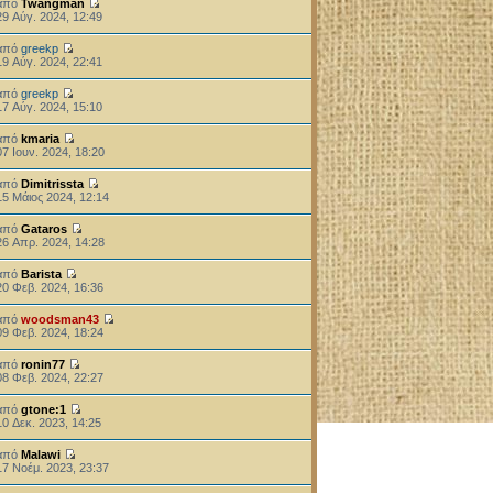
από
Twangman
29 Αύγ. 2024, 12:49
από
greekp
19 Αύγ. 2024, 22:41
από
greekp
17 Αύγ. 2024, 15:10
από
kmaria
07 Ιουν. 2024, 18:20
από
Dimitrissta
15 Μάιος 2024, 12:14
από
Gataros
26 Απρ. 2024, 14:28
από
Barista
20 Φεβ. 2024, 16:36
από
woodsman43
09 Φεβ. 2024, 18:24
από
ronin77
08 Φεβ. 2024, 22:27
από
gtone:1
10 Δεκ. 2023, 14:25
από
Malawi
17 Νοέμ. 2023, 23:37