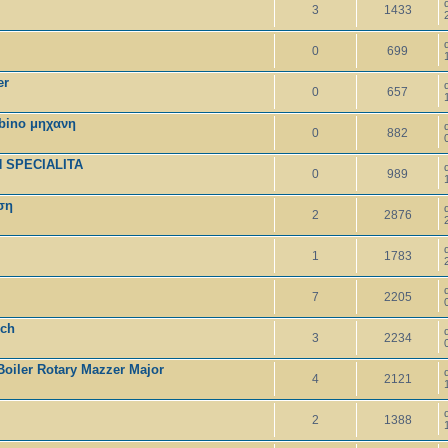
3
1433
0
699
er
0
657
mbino μηχανη
0
882
 SPECIALITA
0
989
ση
2
2876
1
1783
7
2205
uch
3
2234
Boiler Rotary Mazzer Major
4
2121
2
1388