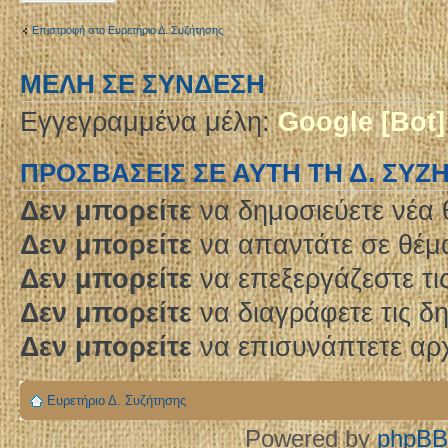
Επιστροφή στο Ευρετήριο Δ. Συζήτησης
ΜΈΛΗ ΣΕ ΣΎΝΔΕΣΗ
Εγγεγραμμένα μέλη:
Google [Bot]
ΠΡΟΣΒΆΣΕΙΣ ΣΕ ΑΥΤΉ ΤΗ Δ. ΣΥΖ
Δεν μπορείτε
να δημοσιεύετε νέα 
Δεν μπορείτε
να απαντάτε σε θέμα
Δεν μπορείτε
να επεξεργάζεστε τι
Δεν μπορείτε
να διαγράφετε τις δ
Δεν μπορείτε
να επισυνάπτετε αρχ
Ευρετήριο Δ. Συζήτησης
Powered by
phpBB