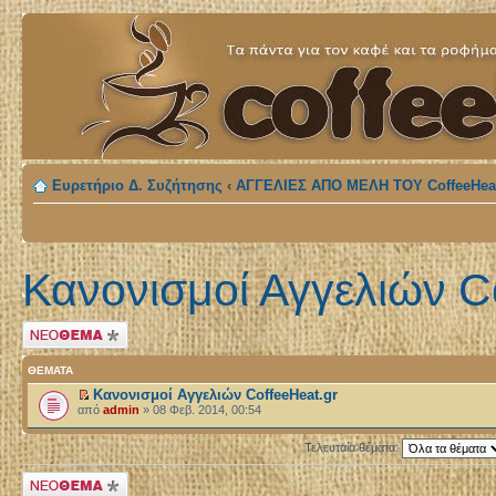
Ευρετήριο Δ. Συζήτησης
‹
ΑΓΓΕΛΙΕΣ ΑΠΟ ΜΕΛΗ ΤΟΥ CoffeeHeat
Κανονισμοί Αγγελιών C
Δημιουργία νέου
θέματος
ΘΈΜΑΤΑ
Κανονισμοί Αγγελιών CoffeeHeat.gr
από
admin
» 08 Φεβ. 2014, 00:54
Τελευταία θέματα:
Δημιουργία νέου
θέματος