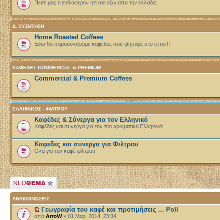
Πειτε μας τι ενδιαφερον ηπιατε εξω απο την ελλαδα.
Δ. ΣΥΖΉΤΗΣΗ
Home Roasted Coffees
Εδω θα παρουσιαζουμε καφεδες που ψησαμε στο σπιτι !!
ΚΑΦΈΔΕΣ COMMERCIAL & PREMIUM
Commercial & Premium Coffees
ΕΛΛΗΝΙΚΌΣ - ΦΊΛΤΡΟΥ
Καφέδες & Σύνεργα για τον Ελληνικό
Καφέδες και σύνεργα για τον πιο αρωματικό Ελληνικό!
Καφεδες και συνεργα για Φιλτρου
Όλα για τον καφέ φίλτρου!
Δημιουργία νέου
θέματος
ΑΝΑΚΟΙΝΏΣΕΙΣ
Γεωγραφία του καφέ και προτιμήσεις ... Poll
από
ArroW
» 01 Μαρ. 2014, 23:34