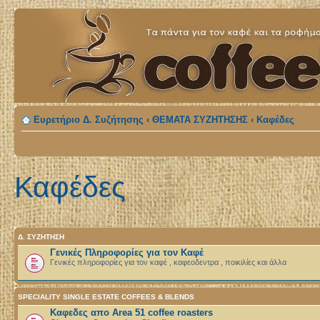
Ευρετήριο Δ. Συζήτησης
‹
ΘΕΜΑΤΑ ΣΥΖΗΤΗΣΗΣ
‹
Καφέδες
Καφέδες
Δ. ΣΥΖΉΤΗΣΗ
Γενικές Πληροφορίες για τον Καφέ
Γενικές πληροφορίες για τον καφέ , καφεοδεντρα , ποικιλίες και άλλα
SPECIALITY SINGLE ESTATE COFFEES & BLENDS
Καφεδες απο Area 51 coffee roasters