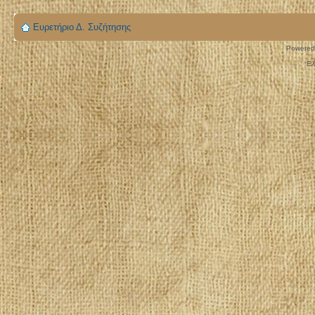
Ευρετήριο Δ. Συζήτησης
Powered
Ελ