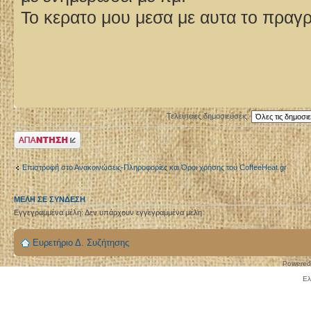
Το κερατο μου μεσα με αυτα το πραγρα
Τελευταίες δημοσιεύσεις:
Δημιουργία
απάντησης
Επιστροφή στο Ανακοινώσεις-Πληροφορίες και Όροι χρήσης του CoffeeHeat.gr
ΜΈΛΗ ΣΕ ΣΎΝΔΕΣΗ
Εγγεγραμμένα μέλη: Δεν υπάρχουν εγγεγραμμένα μέλη
Ευρετήριο Δ. Συζήτησης
Powered
Ελ