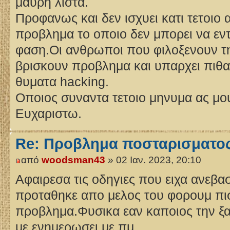
μαυρη λιστα.
Προφανως και δεν ισχυει κατι τετοιο
προβλημα το οποιο δεν μπορει να εν
φαση.Οι ανθρωποι που φιλοξενουν την
βρισκουν προβλημα και υπαρχει πιθα
θυματα hacking.
Οποιος συναντα τετοιο μηνυμα ας μο
Ευχαριστω.
Re: Προβλημα ποσταρισματο
από
woodsman43
» 02 Ιαν. 2023, 20:10
Αφαιρεσα τις οδηγιες που ειχα ανεβασ
προταθηκε απο μελος του φορουμ πισ
προβλημα.Φυσικα εαν καποιος την ξα
με ενημερωσει με πμ.