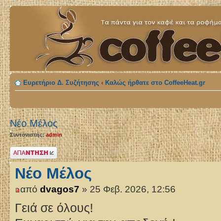
Ευρετήριο Δ. Συζήτησης
‹
Καλώς ήρθατε στο CoffeeHeat.gr
Νέο Μέλος
Συντονιστής:
admin
Δημιουργία
απάντησης
Νέο Μέλος
από
dvagos7
» 25 Φεβ. 2026, 12:56
Γειά σε όλους!