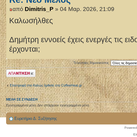
από
Dimitris_P
» 04 Μαρ. 2026, 21:09
Καλωσήλθες
Δημήτρη εννοείς έχεις ενεργές τις ει
έρχονται;
Τελευταίες δημοσιεύσεις:
Δημιουργία
απάντησης
Επιστροφή στο Καλώς ήρθατε στο CoffeeHeat.gr
ΜΈΛΗ ΣΕ ΣΎΝΔΕΣΗ
Εγγεγραμμένα μέλη: Δεν υπάρχουν εγγεγραμμένα μέλη
Ευρετήριο Δ. Συζήτησης
Powered
Ελ