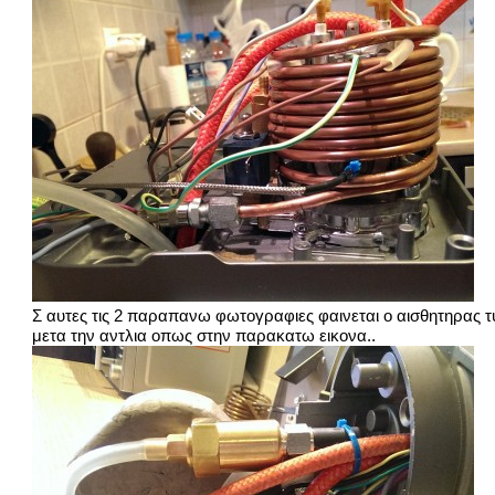
Σ αυτες τις 2 παραπανω φωτογραφιες φαινεται ο αισθητηρας τυ
μετα την αντλια οπως στην παρακατω εικονα..