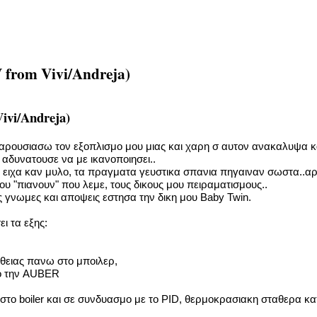
 from Vivi/Andreja)
ivi/Andreja)
παρουσιασω τον εξοπλισμο μου μιας και χαρη σ αυτον ανακαλυψα κ
 αδυνατουσε να με ικανοποιησει..
ν ειχα καν μυλο, τα πραγματα γευστικα σπανια πηγαιναν σωστα..α
υ "πιανουν" που λεμε, τους δικους μου πειραματισμους..
 γνωμες και αποψεις εστησα την δικη μου Baby Twin.
ι τα εξης:
θειας πανω στο μποιλερ,
ο την AUBER
το boiler και σε συνδυασμο με το PID, θερμοκρασιακη σταθερα κα