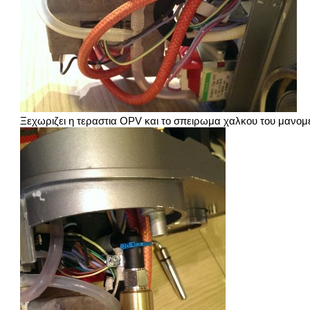
Ξεχωριζει η τεραστια OPV και το σπειρωμα χαλκου του μανομε