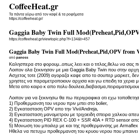
CoffeeHeat.gr
Τα πάντα γύρω από τον καφέ & τα ροφήματα
https://coffeeheat.gr/
Gaggia Baby Twin Full Mod(Preheat,Pid,OPV
https://coffeeheat.gr/viewtopic.php?f=134&t=457
Gaggia Baby Twin Full Mod(Preheat,Pid,OPV from V
από
panoss
Καλησπερα στο φορουμ..οπως λεει και ο τιτλος,θελω να σας 
Λοιπον ολα ξεκινησαν με μια Gaggia Baby Twin που στην αρχη
Ασχετος τοτε (2009) αγοραζα καφε απο το σουπερ μαρκετ, δε
χρηστες να παραμετροποιουν αρχισα και γω επειδη τα χερια μο
Μετα απο καιρο κ απο πολυ δουλεια,διαβασμα,πειραματισμους
Λοιπον για να ξεκινησω θα πω περιγραφικα οτι εχω τοποθετησε
1) Προθερμανση του νερου πριν μπει στο bolier,
2) Εγκατασταση OPV απο την Vivi/Andreja,
3) Εγκατασταση μανομετρου με τριχοειδη σπειρα χαλκου απευ
4) Εγκατασταση PID REX C-100 + SSR 40A + RTD sensor απ
5) Μονωση του μποιλερ με και της προθερμανσης με Armaflex
Ηθελα να πετυχω προθερμανση του κρυου νερου που μπαινει σ