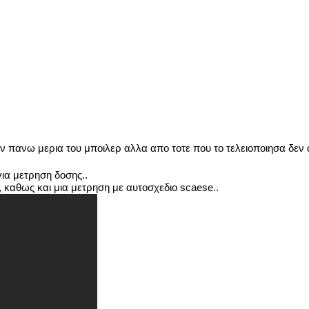
ην πανω μερια του μποιλερ αλλα απο τοτε που το τελειοποιησα δ
για μετρηση δοσης..
 καθως και μια μετρηση με αυτοσχεδιο scaese..