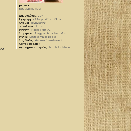
panoss
Regural Member
Δημοσιεύσεις:
297
Εγγραφή:
24 Μαρ. 2014, 23:02
Ονομα:
Παναγιώτης
Τοποθεσια:
Πάτρα
Μηχανη:
Rocket r58 V2
2η μηχανη:
Gaggia Baby Twin Mod
Μυλος:
Mazzer Major Doser
2ος Μυλος:
Ascaso iSteel mini 2
Coffee Roaster:
Αγαπημένοι Καφέδες:
Taf, Tailor Made
ερα