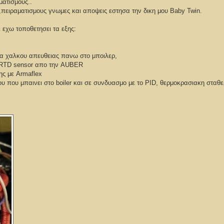
ματισμους..
πειραματισμους γνωμες και αποψεις εστησα την δικη μου Baby Twin.
 εχω τοποθετησει τα εξης:
ρα χαλκου απευθειας πανω στο μποιλερ,
 RTD sensor απο την AUBER
ης με Armaflex
 που μπαινει στο boiler και σε συνδυασμο με το PID, θερμοκρασιακη σταθ