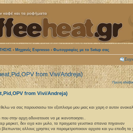
ΤΗΣΗΣ
‹
Μηχανές Espresso
‹
Φωτογραφίες με το Setup σας
Συχν
eat,Pid,OPV from Vivi/Andreja)
Πρώτη αδιάβα
t,Pid,OPV from Vivi/Andreja)
ς,θελω να σας παρουσιασω τον εξοπλισμο μου μιας και χαρη σ αυτον ανακ
 που στην αρχη αδυνατουσε να με ικανοποιησει..
περ μαρκετ, δεν ειχα καν μυλο, τα πραγματα γευστικα σπανια πηγαιναν
ι βλεπωντας αλλους χρηστες να παραμετροποιουν αρχισα και γω επειδη τα 