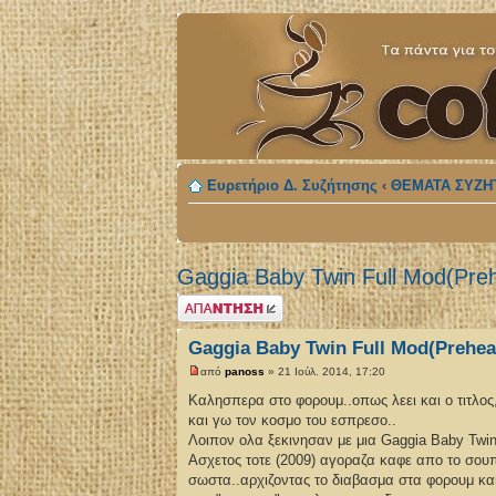
Ευρετήριο Δ. Συζήτησης
‹
ΘΕΜΑΤΑ ΣΥΖΗ
Gaggia Baby Twin Full Mod(Preh
Δημιουργία
απάντησης
Gaggia Baby Twin Full Mod(Prehea
από
panoss
» 21 Ιούλ. 2014, 17:20
Καλησπερα στο φορουμ..οπως λεει και ο τιτλο
και γω τον κοσμο του εσπρεσο..
Λοιπον ολα ξεκινησαν με μια Gaggia Baby Twin
Ασχετος τοτε (2009) αγοραζα καφε απο το σου
σωστα..αρχιζοντας το διαβασμα στα φορουμ κα