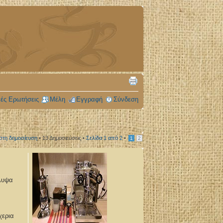
ές Ερωτήσεις
Μέλη
Εγγραφή
Σύνδεση
στη δημοσίευση
• 13 Δημοσιεύσεις •
Σελίδα
1
από
2
•
1
2
αλυψα
χερια