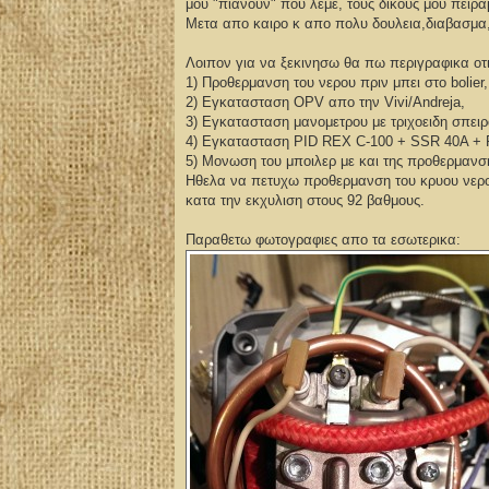
μου "πιανουν" που λεμε, τους δικους μου πειρα
Μετα απο καιρο κ απο πολυ δουλεια,διαβασμα,
Λοιπον για να ξεκινησω θα πω περιγραφικα οτι
1) Προθερμανση του νερου πριν μπει στο bolier,
2) Εγκατασταση OPV απο την Vivi/Andreja,
3) Εγκατασταση μανομετρου με τριχοειδη σπει
4) Εγκατασταση PID REX C-100 + SSR 40A +
5) Μονωση του μποιλερ με και της προθερμανσ
Ηθελα να πετυχω προθερμανση του κρυου νερου
κατα την εκχυλιση στους 92 βαθμους.
Παραθετω φωτογραφιες απο τα εσωτερικα: