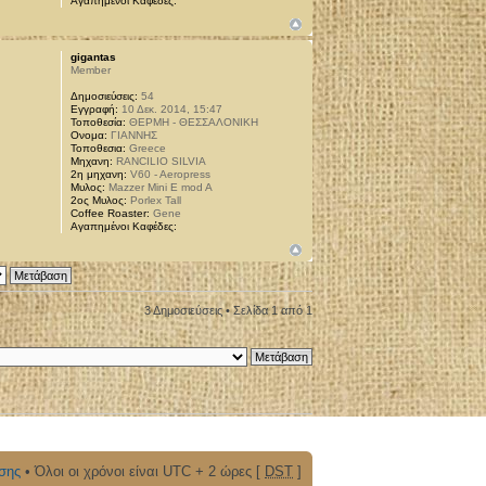
Αγαπημένοι Καφέδες:
gigantas
Member
Δημοσιεύσεις:
54
Εγγραφή:
10 Δεκ. 2014, 15:47
Τοποθεσία:
ΘΕΡΜΗ - ΘΕΣΣΑΛΟΝΙΚΗ
Ονομα:
ΓΙΑΝΝΗΣ
Τοποθεσια:
Greece
Μηχανη:
RANCILIO SILVIA
2η μηχανη:
V60 - Aeropress
Μυλος:
Mazzer Mini E mod A
2ος Μυλος:
Porlex Tall
Coffee Roaster:
Gene
Αγαπημένοι Καφέδες:
3 Δημοσιεύσεις • Σελίδα
1
από
1
σης
• Όλοι οι χρόνοι είναι UTC + 2 ώρες [
DST
]