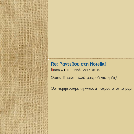
Re: Ραντεβου στη Hotelia!
από
G.F.
» 19 Νοέμ. 2016, 09:49
Ωραία Βασίλη αλλά μακρυά για εμάς!
Θα περιμένουμε τη γνωστή παρέα από τα μέρη 