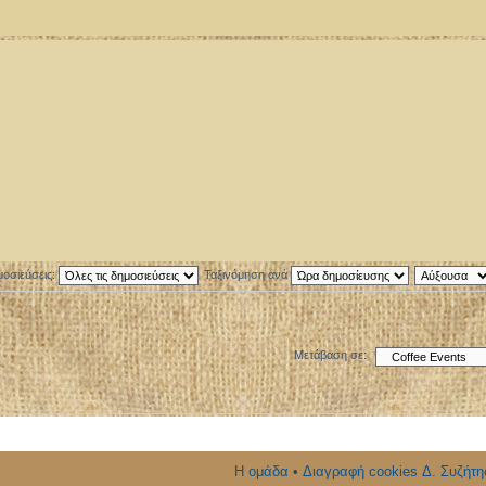
μοσιεύσεις:
Ταξινόμηση ανά
Μετάβαση σε:
Η ομάδα
•
Διαγραφή cookies Δ. Συζήτη