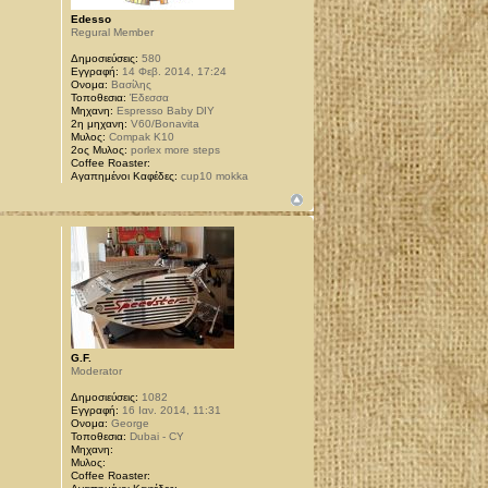
Edesso
Regural Member
Δημοσιεύσεις:
580
Εγγραφή:
14 Φεβ. 2014, 17:24
Ονομα:
Βασίλης
Τοποθεσια:
Έδεσσα
Μηχανη:
Espresso Baby DIY
2η μηχανη:
V60/Bonavita
Μυλος:
Compak K10
2ος Μυλος:
porlex more steps
Coffee Roaster:
Αγαπημένοι Καφέδες:
cup10 mokka
G.F.
Moderator
Δημοσιεύσεις:
1082
Εγγραφή:
16 Ιαν. 2014, 11:31
Ονομα:
George
Τοποθεσια:
Dubai - CY
Μηχανη:
Μυλος:
Coffee Roaster: