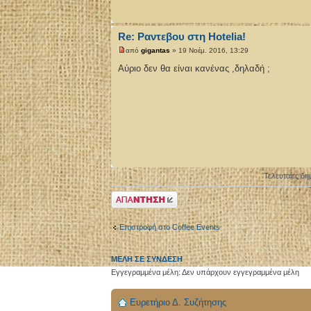
Re: Ραντεβου στη Hotelia!
από
gigantas
» 19 Νοέμ. 2016, 13:29
Αύριο δεν θα είναι κανένας ,δηλαδή ;
Τελευταίες δη
Δημιουργία
απάντησης
Επιστροφή στο Coffee Events
ΜΈΛΗ ΣΕ ΣΎΝΔΕΣΗ
Εγγεγραμμένα μέλη: Δεν υπάρχουν εγγεγραμμένα μέλη
Ευρετήριο Δ. Συζήτησης