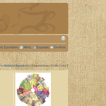
ές Ερωτήσεις
Μέλη
Εγγραφή
Σύνδεση
τη αδιάβαστη δημοσίευση
• 3 Δημοσιεύσεις • Σελίδα
1
από
1