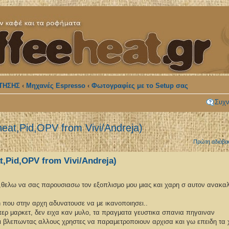
ΤΗΣΗΣ
‹
Μηχανές Espresso
‹
Φωτογραφίες με το Setup σας
Συχν
eat,Pid,OPV from Vivi/Andreja)
Πρώτη αδιάβα
t,Pid,OPV from Vivi/Andreja)
ς,θελω να σας παρουσιασω τον εξοπλισμο μου μιας και χαρη σ αυτον ανακ
 που στην αρχη αδυνατουσε να με ικανοποιησει..
περ μαρκετ, δεν ειχα καν μυλο, τα πραγματα γευστικα σπανια πηγαιναν
ι βλεπωντας αλλους χρηστες να παραμετροποιουν αρχισα και γω επειδη τα 