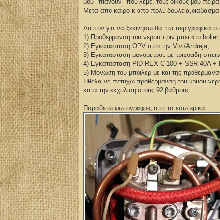
μου "πιανουν" που λεμε, τους δικους μου πειρα
Μετα απο καιρο κ απο πολυ δουλεια,διαβασμα,
Λοιπον για να ξεκινησω θα πω περιγραφικα οτι
1) Προθερμανση του νερου πριν μπει στο bolier,
2) Εγκατασταση OPV απο την Vivi/Andreja,
3) Εγκατασταση μανομετρου με τριχοειδη σπει
4) Εγκατασταση PID REX C-100 + SSR 40A +
5) Μονωση του μποιλερ με και της προθερμανσ
Ηθελα να πετυχω προθερμανση του κρυου νερου
κατα την εκχυλιση στους 92 βαθμους.
Παραθετω φωτογραφιες απο τα εσωτερικα: