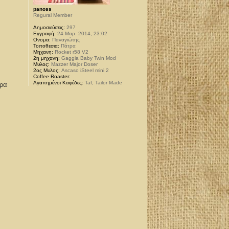
panoss
Regural Member
Δημοσιεύσεις:
297
Εγγραφή:
24 Μαρ. 2014, 23:02
Ονομα:
Παναγιώτης
Τοποθεσια:
Πάτρα
Μηχανη:
Rocket r58 V2
2η μηχανη:
Gaggia Baby Twin Mod
Μυλος:
Mazzer Major Doser
2ος Μυλος:
Ascaso iSteel mini 2
Coffee Roaster:
Αγαπημένοι Καφέδες:
Taf, Tailor Made
ερα