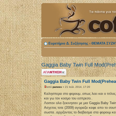
Ευρετήριο Δ. Συζήτησης
‹
ΘΕΜΑΤΑ ΣΥΖΗ
Gaggia Baby Twin Full Mod(Preh
Δημιουργία
απάντησης
Gaggia Baby Twin Full Mod(Prehea
από
panoss
» 21 Ιούλ. 2014, 17:20
Καλησπερα στο φορουμ..οπως λεει και ο τιτλο
και γω τον κοσμο του εσπρεσο..
Λοιπον ολα ξεκινησαν με μια Gaggia Baby Twin
Ασχετος τοτε (2009) αγοραζα καφε απο το σου
σωστα..αρχιζοντας το διαβασμα στα φορουμ κα