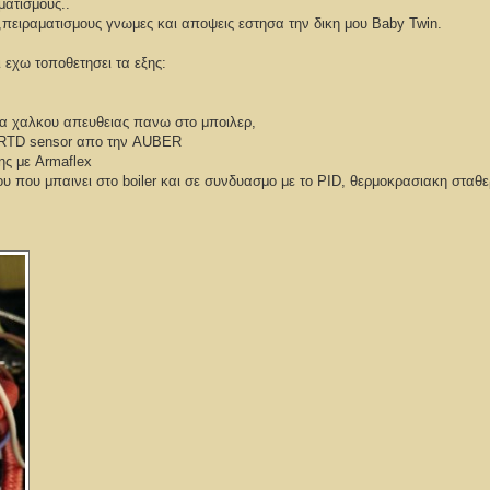
ματισμους..
πειραματισμους γνωμες και αποψεις εστησα την δικη μου Baby Twin.
 εχω τοποθετησει τα εξης:
ρα χαλκου απευθειας πανω στο μποιλερ,
 RTD sensor απο την AUBER
ης με Armaflex
 που μπαινει στο boiler και σε συνδυασμο με το PID, θερμοκρασιακη σταθ