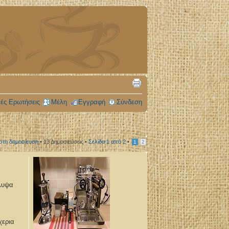
ές Ερωτήσεις
Μέλη
Εγγραφή
Σύνδεση
στη δημοσίευση
• 13 Δημοσιεύσεις •
Σελίδα
1
από
2
•
1
2
αλυψα
χερια