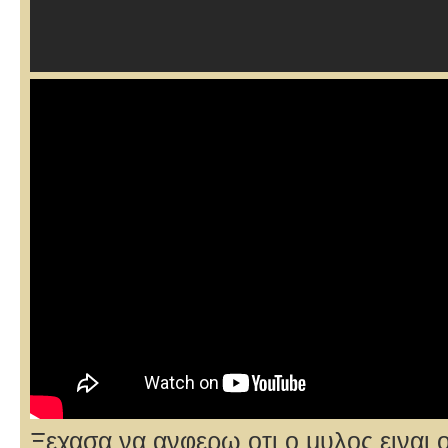
Ξεχασα να ανφερω οτι ο μυλος ειναι ο