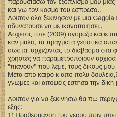
παρουσιασω τον εξοπλισμο μου μιας
και γω τον κοσμο του εσπρεσο..
Λοιπον ολα ξεκινησαν με μια Gaggia
αδυνατουσε να με ικανοποιησει..
Ασχετος τοτε (2009) αγοραζα καφε απ
καν μυλο, τα πραγματα γευστικα σπα
σωστα..αρχιζοντας το διαβασμα στα 
χρηστες να παραμετροποιουν αρχισα 
"πιανουν" που λεμε, τους δικους μου
Μετα απο καιρο κ απο πολυ δουλεια,
γνωμες και αποψεις εστησα την δικη
Λοιπον για να ξεκινησω θα πω περιγρ
εξης:
1) Προθερμανση του νερου πριν μπει 