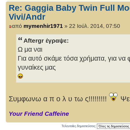
Re: Gaggia Baby Twin Full Mo
Vivi/Andr
από
mymenhir1971
» 22 Ιούλ. 2014, 07:50
Aftergr έγραψε:
Ω μα ναι
Για αυτό σκάμε τόσα χρήματα, για να 
γυναίκες μας
Συμφωνω α π ο λ υ τω ς!!!!!!!!!
Ψευ
Your Friend Caffeine
Τελευταίες δημοσιεύσεις: