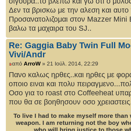
σιγουρα..το βλεπω και γω οτι ο μυλος
Δεν τα βρισκω με την αλεση και αυτο
Προσανατολιζομαι στον Mazzer Mini E
βαλω τα μαχαιρα του SJ..
Re: Gaggia Baby Twin Full Mo
Vivi/Andr
από
ArroW
» 21 Ιούλ. 2014, 22:29
Πανο καλως ηρθες..και ηρθες με φορα
οποιο ειναι και πολυ πειραγμενο...πο
Οσο για το roast στο Coffeeheat υπα
που θα σε βοηθησουν οσο χρειαστεις.
To live I had to make myself more than w
weapon. I am returning not the boy w
who will bring justice to those 