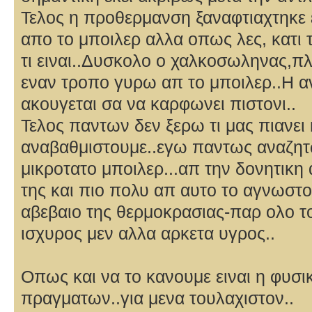
Τελος η προθερμανση ξαναφτιαχτηκε 
απο το μποιλερ αλλα οπως λες, κατι τ
τι ειναι..Δυσκολο ο χαλκοσωληνας,πλ
εναν τροπο γυρω απ το μποιλερ..Η α
ακουγεται σα να καρφωνει πιστονι..
Τελος παντων δεν ξερω τι μας πιανει 
αναβαθμιστουμε..εγω παντως αναζητ
μικροτατο μποιλερ...απ την δονητικη 
της και πιο πολυ απ αυτο το αγνωστ
αβεβαιο της θερμοκρασιας-παρ ολο το
ισχυρος μεν αλλα αρκετα υγρος..
Οπως και να το κανουμε ειναι η φυσι
πραγματων..για μενα τουλαχιστον..