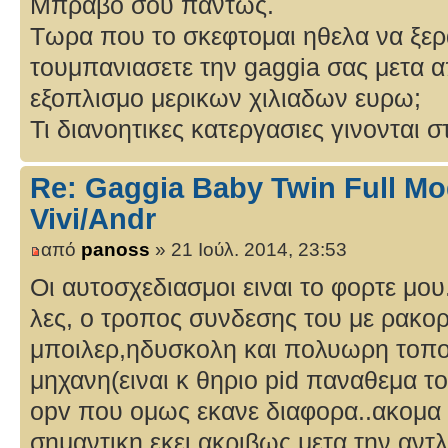
Μπραβο σου παντως.
Τωρα που το σκεφτομαι ηθελα να ξερα
τουμπανιασετε την gaggia σας μετα 
εξοπλισμο μερικων χιλιαδων ευρω;
Τι διανοητικες κατεργασιες γινονται
Re: Gaggia Baby Twin Full Mo
Vivi/Andr
από
panoss
» 21 Ιούλ. 2014, 23:53
Οι αυτοσχεδιασμοι ειναι το φορτε μο
λες, ο τροπος συνδεσης του με ρακορ
μποιλερ,ηδυσκολη και πολυωρη τοπο
μηχανη(ειναι κ θηριο pid παναθεμα το-
opv που ομως εκανε διαφορα..ακομα κ
σημαντικη εκει ακριβως μετα την αντλ