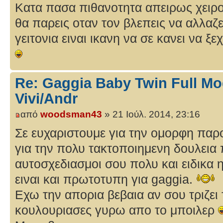
Κατα πασα πιθανοτητα απειρως χειρ
θα παρεις οταν τον βλεπεις να αλλαζ
γειτονια ειναι ικανη να σε κανει να ξ
Re: Gaggia Baby Twin Full Mo
Vivi/Andr
από
woodsman43
» 21 Ιούλ. 2014, 23:16
Σε ευχαριστουμε για την ομορφη παρ
για την πολυ τακτοποιημενη δουλεια
αυτοσχεδιασμοι σου πολυ και ειδικα 
ειναι και πρωτoτυπη για gaggia.
Εχω την απορια βεβαια αν σου τριζει
κουλουριασες γυρω απο το μποιλερ