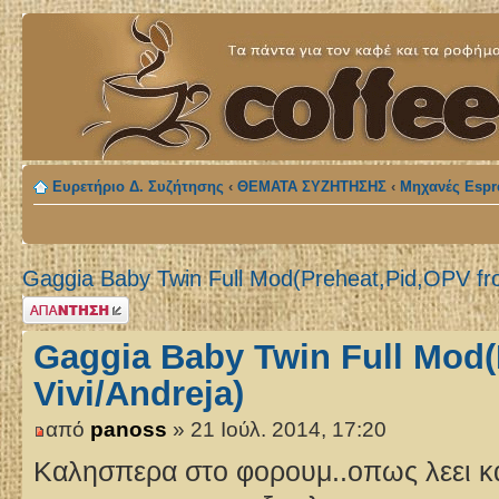
Ευρετήριο Δ. Συζήτησης
‹
ΘΕΜΑΤΑ ΣΥΖΗΤΗΣΗΣ
‹
Μηχανές Espr
Gaggia Baby Twin Full Mod(Preheat,Pid,OPV fro
Δημιουργία
απάντησης
Gaggia Baby Twin Full Mod(
Vivi/Andreja)
από
panoss
» 21 Ιούλ. 2014, 17:20
Καλησπερα στο φορουμ..οπως λεει κα