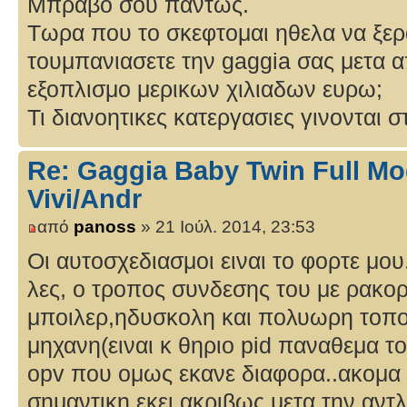
Μπραβο σου παντως.
Τωρα που το σκεφτομαι ηθελα να ξερα
τουμπανιασετε την gaggia σας μετα 
εξοπλισμο μερικων χιλιαδων ευρω;
Τι διανοητικες κατεργασιες γινονται
Re: Gaggia Baby Twin Full Mo
Vivi/Andr
από
panoss
» 21 Ιούλ. 2014, 23:53
Οι αυτοσχεδιασμοι ειναι το φορτε μο
λες, ο τροπος συνδεσης του με ρακορ
μποιλερ,ηδυσκολη και πολυωρη τοπο
μηχανη(ειναι κ θηριο pid παναθεμα το-
opv που ομως εκανε διαφορα..ακομα κ
σημαντικη εκει ακριβως μετα την αντλ