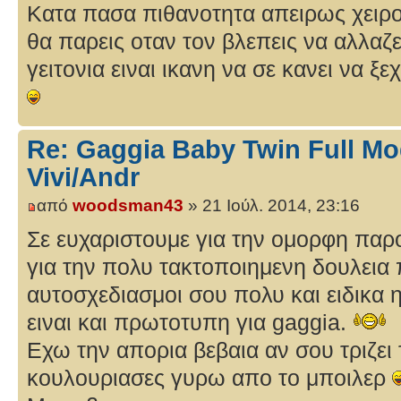
Κατα πασα πιθανοτητα απειρως χειρ
θα παρεις οταν τον βλεπεις να αλλαζ
γειτονια ειναι ικανη να σε κανει να ξ
Re: Gaggia Baby Twin Full Mo
Vivi/Andr
από
woodsman43
» 21 Ιούλ. 2014, 23:16
Σε ευχαριστουμε για την ομορφη παρ
για την πολυ τακτοποιημενη δουλεια
αυτοσχεδιασμοι σου πολυ και ειδικα 
ειναι και πρωτoτυπη για gaggia.
Εχω την απορια βεβαια αν σου τριζει
κουλουριασες γυρω απο το μποιλερ