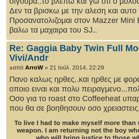
σιγουρα..το βλεπω και γω οτι ο μυλος
Δεν τα βρισκω με την αλεση και αυτο
Προσανατολιζομαι στον Mazzer Mini E
βαλω τα μαχαιρα του SJ..
Re: Gaggia Baby Twin Full Mo
Vivi/Andr
από
ArroW
» 21 Ιούλ. 2014, 22:29
Πανο καλως ηρθες..και ηρθες με φορα
οποιο ειναι και πολυ πειραγμενο...πο
Οσο για το roast στο Coffeeheat υπα
που θα σε βοηθησουν οσο χρειαστεις.
To live I had to make myself more than w
weapon. I am returning not the boy w
who will bring justice to those 