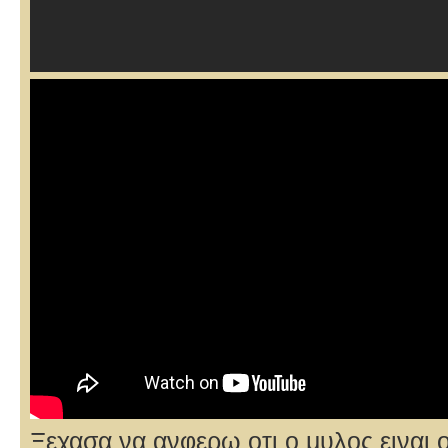
Ξεχασα να ανφερω οτι ο μυλος ειναι ο