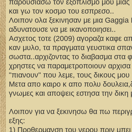
παρουσιασω τον εξοπλισμο μου μιας
και γω τον κοσμο του εσπρεσο..
Λοιπον ολα ξεκινησαν με μια Gaggia
αδυνατουσε να με ικανοποιησει..
Ασχετος τοτε (2009) αγοραζα καφε απ
καν μυλο, τα πραγματα γευστικα σπα
σωστα..αρχιζοντας το διαβασμα στα 
χρηστες να παραμετροποιουν αρχισα 
"πιανουν" που λεμε, τους δικους μου
Μετα απο καιρο κ απο πολυ δουλεια,
γνωμες και αποψεις εστησα την δικη
Λοιπον για να ξεκινησω θα πω περιγρ
εξης:
1) Προθερμανση του νερου πριν μπει 