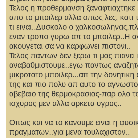
Τελος η προθερμανση ξαναφτιαχτηκε 
απο το μποιλερ αλλα οπως λες, κατι τ
τι ειναι..Δυσκολο ο χαλκοσωληνας,πλ
εναν τροπο γυρω απ το μποιλερ..Η α
ακουγεται σα να καρφωνει πιστονι..
Τελος παντων δεν ξερω τι μας πιανει 
αναβαθμιστουμε..εγω παντως αναζητ
μικροτατο μποιλερ...απ την δονητικη 
της και πιο πολυ απ αυτο το αγνωστ
αβεβαιο της θερμοκρασιας-παρ ολο το
ισχυρος μεν αλλα αρκετα υγρος..
Οπως και να το κανουμε ειναι η φυσι
πραγματων..για μενα τουλαχιστον..