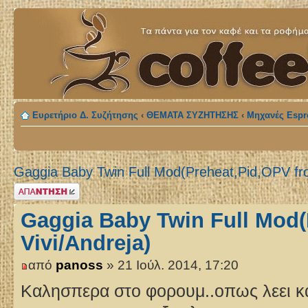
Ευρετήριο Δ. Συζήτησης
‹
ΘΕΜΑΤΑ ΣΥΖΗΤΗΣΗΣ
‹
Μηχανές Espr
Gaggia Baby Twin Full Mod(Preheat,Pid,OPV fro
Δημιουργία
απάντησης
Gaggia Baby Twin Full Mod(
Vivi/Andreja)
από
panoss
» 21 Ιούλ. 2014, 17:20
Καλησπερα στο φορουμ..οπως λεει κα