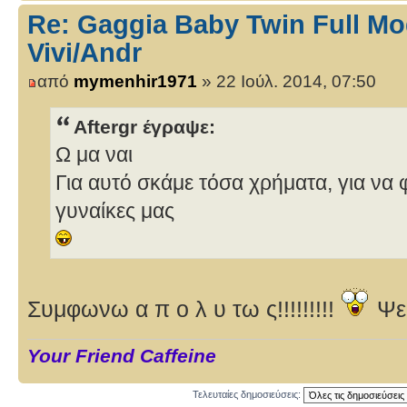
Re: Gaggia Baby Twin Full Mo
Vivi/Andr
από
mymenhir1971
» 22 Ιούλ. 2014, 07:50
Aftergr έγραψε:
Ω μα ναι
Για αυτό σκάμε τόσα χρήματα, για να 
γυναίκες μας
Συμφωνω α π ο λ υ τω ς!!!!!!!!!
Ψευ
Your Friend Caffeine
Τελευταίες δημοσιεύσεις: