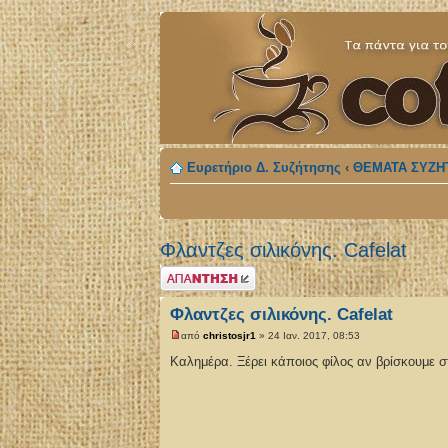
Ευρετήριο Δ. Συζήτησης
‹
ΘΕΜΑΤΑ ΣΥΖΗ
Φλαντζες σιλικόνης. Cafelat
Δημιουργία
απάντησης
Φλαντζες σιλικόνης. Cafelat
από
christosjr1
» 24 Ιαν. 2017, 08:53
Καλημέρα. Ξέρει κάποιος φίλος αν βρίσκουμε σ