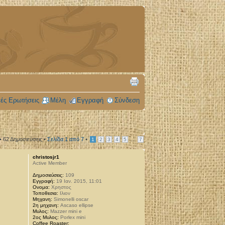
ές Ερωτήσεις
Μέλη
Εγγραφή
Σύνδεση
• 62 Δημοσιεύσεις •
Σελίδα
1
από
7
•
...
1
2
3
4
5
7
christosjr1
Active Member
Δημοσιεύσεις:
109
Εγγραφή:
19 Ιαν. 2015, 11:01
Ονομα:
Χρηστος
Τοποθεσια:
Ιλιον
Μηχανη:
Simonelli oscar
2η μηχανη:
Ascaso ellipse
Μυλος:
Mazzer mini e
2ος Μυλος:
Porlex mini
Coffee Roaster: