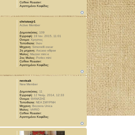
Coffee Roaster:
Αγαπημένοι Καφέδες:
christosjr1
Active Member
Δημοσιεύσεις:
109
Εγγραφή:
19 Ιαν. 2015, 11:01
Ονομα:
Χρηστος
Τοποθεσια:
Ιλιον
Μηχανη:
Simonelli oscar
2η μηχανη:
Ascaso ellipse
Μυλος:
Mazzer mini e
2ος Μυλος:
Porlex mini
Coffee Roaster:
Αγαπημένοι Καφέδες:
nextsak
New Member
Δημοσιεύσεις:
11
Εγγραφή:
12 Νοέμ. 2014, 12:33
Ονομα:
ΘΑΝΑΣΗΣ
Τοποθεσια:
ΝΕΑ ΣΜΥΡΝΗ
Μηχανη:
Bezzera Unica
Μυλος:
VARIO
Coffee Roaster:
Αγαπημένοι Καφέδες: