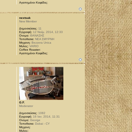
Αγαπημένοι Καφέδες:
nextsak
New Member
Δημοσιεύσεις:
11
Εγγραφή:
12 Νοέμ. 2014, 12:33
Ονομα:
ΘΑΝΑΣΗΣ
Τοποθεσια:
ΝΕΑ ΣΜΥΡΝΗ
Μηχανη:
Bezzera Unica
Μυλος:
VARIO
Coffee Roaster:
Αγαπημένοι Καφέδες:
G.F.
Moderator
Δημοσιεύσεις:
1082
Εγγραφή:
16 Ιαν. 2014, 11:31
Ονομα:
George
Τοποθεσια:
Dubai - CY
Μηχανη:
Μυλος: