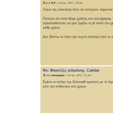
από
G.F.
» 24 Ιαν. 2017, 20:19
Λόγω της σιλικόνης λένε ότι αντέχουν σημαντικ
Πιστεύω ότι είναι θέμα χρήσης και συντήρησης
προσπαθώντας να μην ζορίζω το pf πολύ στο g
κάθε χρόνο.
Δεν βλέπω το λόγο για συχνή αλλαγή από τη στ
Re: Φλαντζες σιλικόνης. Cafelat
από
christosjr1
» 24 Ιαν. 2017, 21:19
Εμένα οι απλες της Simonelli κρατανε με το ζο
κατι πιο ανθεκτικο στο χρονο.