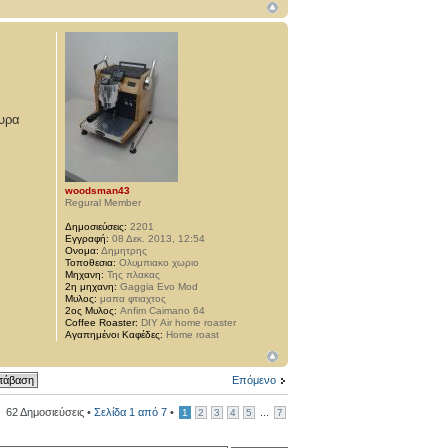
ουρα
woodsman43
Regural Member
Δημοσιεύσεις:
2201
Εγγραφή:
08 Δεκ. 2013, 12:54
Ονομα:
Δημητρης
Τοποθεσια:
Ολυμπιακο χωριο
Μηχανη:
Της πλακας
2η μηχανη:
Gaggia Evo Mod
Μυλος:
μαπα φτιαχτος
2ος Μυλος:
Anfim Caimano 64
Coffee Roaster:
DIY Air home roaster
Αγαπημένοι Καφέδες:
Home roast
Επόμενο
62 Δημοσιεύσεις •
Σελίδα
1
από
7
•
...
1
2
3
4
5
7