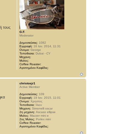
ή τους
G.F.
Moderator
Δημοσιεύσεις:
1082
Εγγραφή:
16 Ιαν. 2014, 11:31
Ονομα:
George
Τοποθεσια:
Dubai - CY
Μηχανη:
Μυλος:
Coffee Roaster:
Αγαπημένοι Καφέδες:
christosjr1
Active Member
Δημοσιεύσεις:
109
ηκα
Εγγραφή:
19 Ιαν. 2015, 11:01
Ονομα:
Χρηστος
Τοποθεσια:
Ιλιον
Μηχανη:
Simonelli oscar
2η μηχανη:
Ascaso ellipse
Μυλος:
Mazzer mini e
2ος Μυλος:
Porlex mini
Coffee Roaster:
Αγαπημένοι Καφέδες: