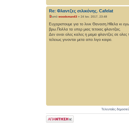
Re: Φλαντζες σιλικόνης. Cafelat
από
woodsman43
» 24 Ιαν. 2017, 23:48
Ευχαριστουμε για το λινκ Θαναση.Ηθελα κι εγω
βρω.Πολλα τα υπερ μιας τετοιας φλαντζας.
Δεν ειναι ολες καλες η μαμα φλαντζες σε ολες 
τελειως γινονται μετα απο λιγο καιρο.
Τελευταίες δημοσιε
Δημιουργία
απάντησης