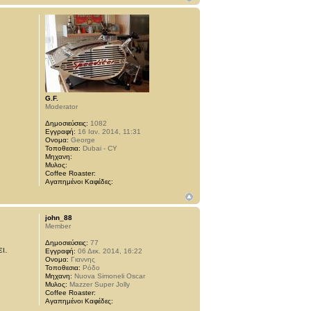
G.F.
Moderator
Δημοσιεύσεις:
1082
Εγγραφή:
16 Ιαν. 2014, 11:31
Ονομα:
George
Τοποθεσια:
Dubai - CY
Μηχανη:
Μυλος:
Coffee Roaster:
Αγαπημένοι Καφέδες:
john_88
Member
Δημοσιεύσεις:
77
ι.
Εγγραφή:
06 Δεκ. 2014, 16:22
Ονομα:
Γιαννης
Τοποθεσια:
Ρόδο
Μηχανη:
Nuova Simoneli Oscar
Μυλος:
Μazzer Super Jolly
Coffee Roaster:
Αγαπημένοι Καφέδες: